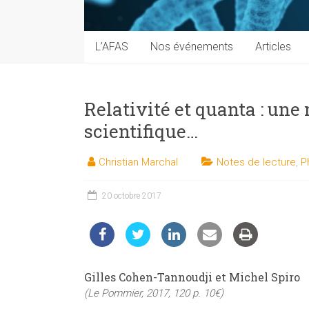
techniques
auprès
du
L’AFAS
Nos événements
Articles
public
Relativité et quanta : une
scientifique…
Christian Marchal
Notes de lecture
,
P
20 octobre 2017
Gilles Cohen-Tannoudji et Michel Spiro
(Le Pommier, 2017, 120 p. 10€)