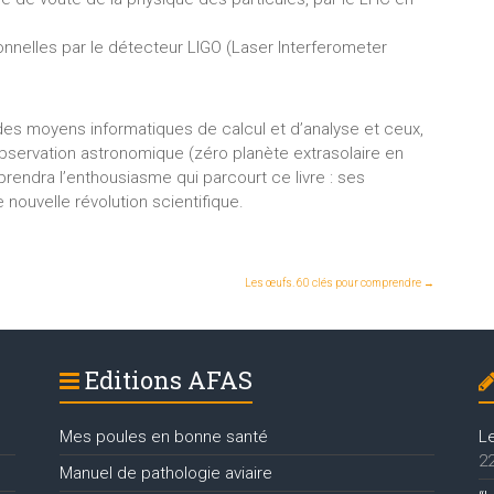
nnelles par le détecteur LIGO (Laser Interferometer
 des moyens informatiques de calcul et d’analyse et ceux,
bservation astronomique (zéro planète extrasolaire en
rendra l’enthousiasme qui parcourt ce livre : ses
 nouvelle révolution scientifique.
Les œufs. 60 clés pour comprendre
→
Editions AFAS
Mes poules en bonne santé
L
22
Manuel de pathologie aviaire