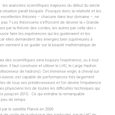
 : les avancées scientifiques majeures du début du siècle
la situation paraît bloquée. Pourquoi donc la relativité et les
 excellentes théories – chacune dans leur domaine –, ne
 pas ? Les théoriciens s’efforcent de deviner la « Grande
 uns par la théorie des cordes, les autres par celle des «
uvoir faire les expériences qui les guideraient et les
car elles demandent des énergies bien supérieures à
s en viennent à se guider sur la beauté mathématique de
aix des scientifiques sera toujours l’expérience, ou à tout
tion. Il faut construire et utiliser le LHC, le Large Hadron
ollisionneur de hadrons). Cet immense engin, à cheval sur
nco-suisse, est capable de performances très largement
lles de tous ses prédécesseurs et l’on devine l’impatience
es physiciens lors de toutes les difficultés techniques qui
s jusqu’en 2010… Ce qui entraîne la remarquable
 peu de temps :
 par le satellite Planck en 2009.
é de voûte de la physique des particules, par le LHC en