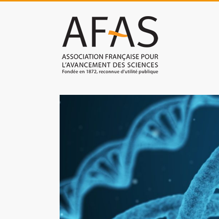
Skip
to
Association
content
française
pour
l'avancement
des
sciences
(AFAS)
Promouvoir
les
sciences
et
les