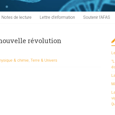
Notes de lecture
Lettre d’information
Soutenir l’AFAS
 nouvelle révolution
L
hysique & chimie
,
Terre & Univers
“L
é
L
Ma
L
vi
(j