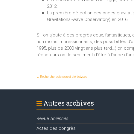
2012.
La première détection des ondes gravitatio
Gravitational-wave Observatory) en 2016.
Si l’on ajoute à ces progrès ceux, fantastiques,
non moins impressionnants, des possibilités d’o
1995, plus de 2000 vingt ans plus tard…) on comp
rédacteurs ont le sentiment d’être à l’aube d’une
←
Recherche, sciences et stéréotypes
Autres archives
Revue
Sciences
Actes des congrès