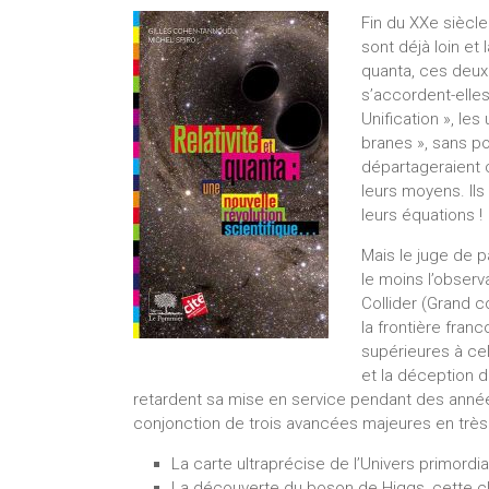
Fin du XXe siècle
sont déjà loin et 
quanta, ces deux
s’accordent-elles
Unification », les
branes », sans po
départageraient 
leurs moyens. Il
leurs équations !
Mais le juge de p
le moins l’observa
Collider (Grand c
la frontière fra
supérieures à ce
et la déception d
retardent sa mise en service pendant des année
conjonction de trois avancées majeures en très
La carte ultraprécise de l’Univers primordial
La découverte du boson de Higgs, cette cl