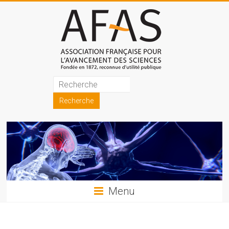
Skip
to
content
Association
française
pour
l'avancement
des
sciences
Menu
(AFAS)
Promouvoir