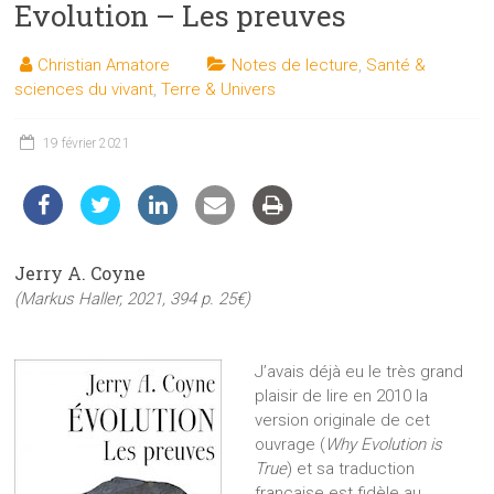
Evolution – Les preuves
les
sciences
Christian Amatore
Notes de lecture
,
Santé &
et
sciences du vivant
,
Terre & Univers
les
techniques
19 février 2021
auprès
du
public
Jerry A. Coyne
(Markus Haller, 2021, 394 p. 25€)
J’avais déjà eu le très grand
plaisir de lire en 2010 la
version originale de cet
ouvrage (
Why Evolution is
True
) et sa traduction
française est fidèle au