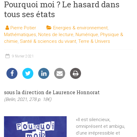
Pourquoi moi ? Le hasard dans
les
sciences
tous ses états
et
les
Pierre Potier
Energies & environnement
,
techniques
Mathématiques
,
Notes de lecture
,
Numérique
,
Physique &
auprès
chimie
,
Santé & sciences du vivant
,
Terre & Univers
du
public
9 février 2021
sous la direction de Laurence Honnorat
(Belin, 2021, 278 p. 18€)
«Il est silencieux,
omniprésent et ambigu,
d’une irrépressible et