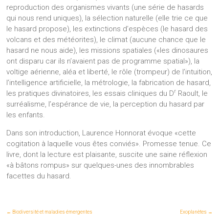
reproduction des organismes vivants (une série de hasards
qui nous rend uniques), la sélection naturelle (elle trie ce que
le hasard propose), les extinctions d’espèces (le hasard des
volcans et des météorites), le climat (aucune chance que le
hasard ne nous aide), les missions spatiales («les dinosaures
ont disparu car ils n’avaient pas de programme spatial»), la
voltige aérienne, aléa et liberté, le rôle (trompeur) de l’intuition,
l’intelligence artificielle, la métrologie, la fabrication de hasard,
r
les pratiques divinatoires, les essais cliniques du D
Raoult, le
surréalisme, l’espérance de vie, la perception du hasard par
les enfants.
Dans son introduction, Laurence Honnorat évoque «cette
cogitation à laquelle vous êtes conviés». Promesse tenue. Ce
livre, dont la lecture est plaisante, suscite une saine réflexion
«à bâtons rompus» sur quelques-unes des innombrables
facettes du hasard.
←
Biodiversité et maladies émergentes
Exoplanètes
→