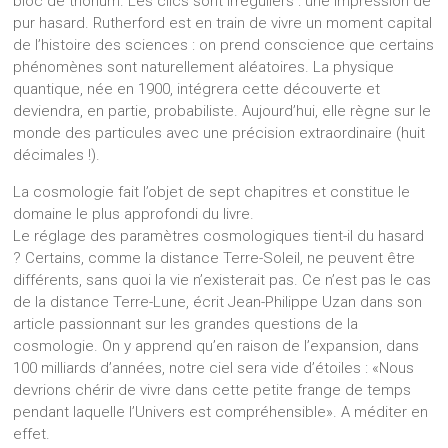
bloc de thorium. Les clics sont irréguliers : une impression de
pur hasard. Rutherford est en train de vivre un moment capital
de l’histoire des sciences : on prend conscience que certains
phénomènes sont naturellement aléatoires. La physique
quantique, née en 1900, intégrera cette découverte et
deviendra, en partie, probabiliste. Aujourd’hui, elle règne sur le
monde des particules avec une précision extraordinaire (huit
décimales !).
La cosmologie fait l’objet de sept chapitres et constitue le
domaine le plus approfondi du livre.
Le réglage des paramètres cosmologiques tient-il du hasard
? Certains, comme la distance Terre-Soleil, ne peuvent être
différents, sans quoi la vie n’existerait pas. Ce n’est pas le cas
de la distance Terre-Lune, écrit Jean-Philippe Uzan dans son
article passionnant sur les grandes questions de la
cosmologie. On y apprend qu’en raison de l’expansion, dans
100 milliards d’années, notre ciel sera vide d’étoiles : «Nous
devrions chérir de vivre dans cette petite frange de temps
pendant laquelle l’Univers est compréhensible». A méditer en
effet.