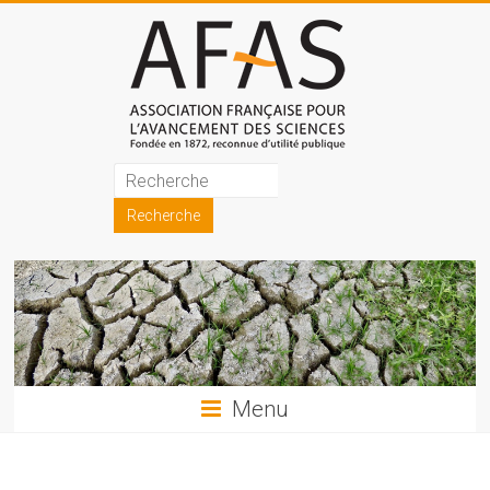
Skip
to
content
Association
française
pour
l'avancement
des
sciences
Menu
(AFAS)
Promouvoir