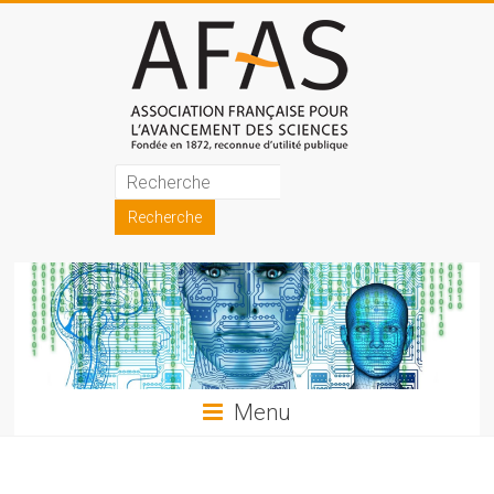
Skip
to
content
Association
française
pour
l'avancement
des
sciences
Menu
(AFAS)
Promouvoir