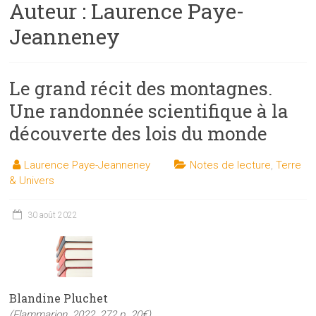
Auteur :
Laurence Paye-
les
sciences
Jeanneney
et
les
techniques
Le grand récit des montagnes.
auprès
Une randonnée scientifique à la
du
découverte des lois du monde
public
Laurence Paye-Jeanneney
Notes de lecture
,
Terre
& Univers
30 août 2022
Blandine Pluchet
(Flammarion, 2022, 272 p. 20€)