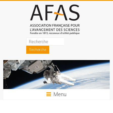
Skip
to
content
Association
française
pour
l'avancement
des
sciences
Menu
(AFAS)
Promouvoir