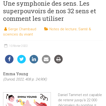
Une symphonie des sens. Les
les
sciences
superpouvoirs de nos 32 sens et
et
comment les utiliser
les
techniques
Serge Chambaud
Notes de lecture
,
Santé &
auprès
sciences du vivant
du
public
10 février 2022
Emma Young
(Dunod, 2022, 408 p. 24,90€)
Daniel Tammet est capable
de retenir jusqu’à 22 000
décimales du nombre π,