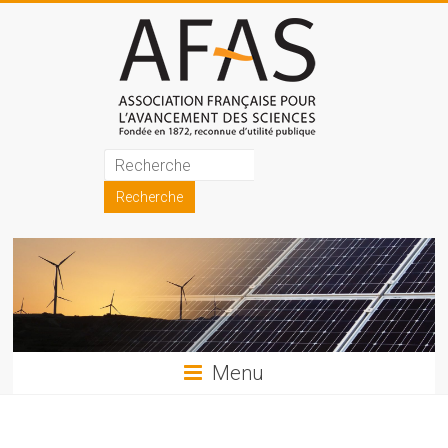
Skip
to
content
Association
française
pour
l'avancement
des
sciences
Menu
(AFAS)
Promouvoir