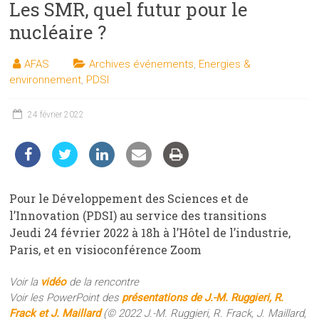
Les SMR, quel futur pour le
les
sciences
nucléaire ?
et
les
AFAS
Archives événements
,
Energies &
techniques
environnement
,
PDSI
auprès
du
24 février 2022
public
Pour le Développement des Sciences et de
l’Innovation (PDSI) au service des transitions
Jeudi 24 février 2022 à 18h à l’Hôtel de l’industrie,
Paris, et en visioconférence Zoom
Voir la
vidéo
de la rencontre
Voir les PowerPoint des
présentations de J.-M. Ruggieri, R.
Frack et J. Maillard
(© 2022 J.-M. Ruggieri, R. Frack, J. Maillard,