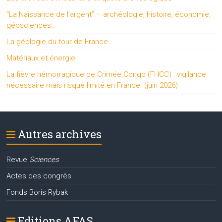
“La Naissance de l’argent” – archéologie, histoire, économie,
géosciences…
La géologie du tour de France
Matériaux et énergie
La fièvre hémorragique de Crimée Congo (FHCC) : vigilance
nécessaire mais risque limité en France. (juin 2026)
Autres archives
Revue
Sciences
Actes des congrès
Fonds Boris Rybak
Editions AFAS