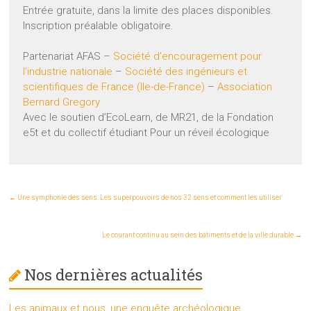
Entrée gratuite, dans la limite des places disponibles.
Inscription préalable obligatoire.
Partenariat AFAS –
Société d’encouragement pour
l’industrie nationale
–
Société des ingénieurs et
scientifiques de France (Ile-de-France)
–
Association
Bernard Gregory
Avec le soutien d’EcoLearn, de MR21, de la Fondation
e5t et du collectif étudiant Pour un réveil écologique
←
Une symphonie des sens. Les superpouvoirs de nos 32 sens et comment les utiliser
Le courant continu au sein des bâtiments et de la ville durable
→
Nos dernières actualités
Les animaux et nous, une enquête archéologique