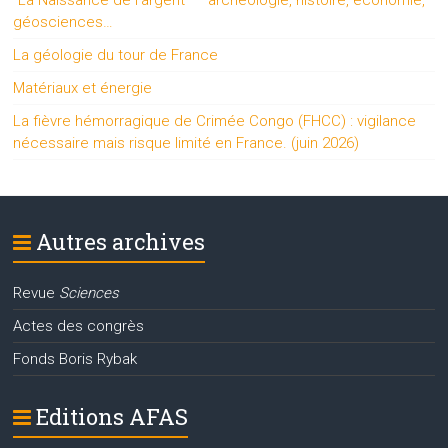
géosciences…
La géologie du tour de France
Matériaux et énergie
La fièvre hémorragique de Crimée Congo (FHCC) : vigilance
nécessaire mais risque limité en France. (juin 2026)
Autres archives
Revue
Sciences
Actes des congrès
Fonds Boris Rybak
Editions AFAS