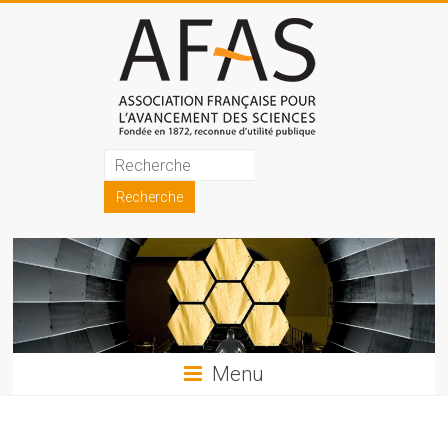
Skip
to
content
Association
française
pour
l'avancement
des
sciences
Menu
(AFAS)
Promouvoir