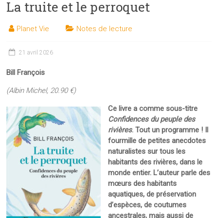
La truite et le perroquet
les
sciences
Planet Vie
Notes de lecture
et
les
techniques
21 avril 2026
auprès
Bill François
du
public
(Albin Michel, 20.90 €)
Ce livre a comme sous-titre
Confidences du peuple des
rivières
. Tout un programme ! Il
fourmille de petites anecdotes
naturalistes sur tous les
habitants des rivières, dans le
monde entier. L’auteur parle des
mœurs des habitants
aquatiques, de préservation
d’espèces, de coutumes
ancestrales, mais aussi de