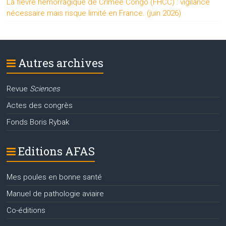
La fièvre hémorragique de Crimée Congo (FHCC) : vigilance
nécessaire mais risque limité en France. (juin 2026)
Autres archives
Revue
Sciences
Actes des congrès
Fonds Boris Rybak
Editions AFAS
Mes poules en bonne santé
Manuel de pathologie aviaire
Co-éditions