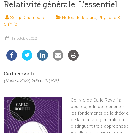
Relativité générale. L’essentiel
les
sciences
Serge Chambaud
Notes de lecture
,
Physique &
et
chimie
les
techniques
18 octobre 2022
auprès
du
public
Carlo Rovelli
(Dunod, 2022, 208 p. 18,90€)
Ce livre de Carlo Rovelli a
pour objectif de présenter
les fondements de la théorie
de la relativité générale en
distinguant trois approches :
– celle de la physique, en