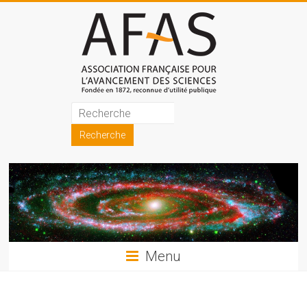
Skip
to
content
Association
française
pour
l'avancement
des
sciences
Menu
(AFAS)
Promouvoir