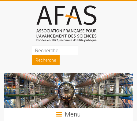
Skip
to
content
Association
française
pour
l'avancement
des
sciences
Menu
(AFAS)
Promouvoir