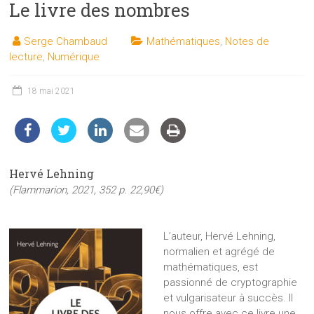
Le livre des nombres
les
sciences
Serge Chambaud
Mathématiques
,
Notes de
et
lecture
,
Numérique
les
techniques
18 mai 2021
auprès
du
public
Hervé Lehning
(Flammarion, 2021, 352 p. 22,90€)
L’auteur, Hervé Lehning,
normalien et agrégé de
mathématiques, est
passionné de cryptographie
et vulgarisateur à succès. Il
nous offre avec ce livre une