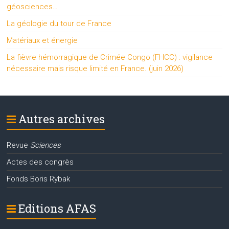
géosciences…
La géologie du tour de France
Matériaux et énergie
La fièvre hémorragique de Crimée Congo (FHCC) : vigilance
nécessaire mais risque limité en France. (juin 2026)
Autres archives
Revue
Sciences
Actes des congrès
Fonds Boris Rybak
Editions AFAS