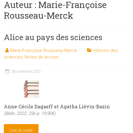
Auteur :
Marie-Françoise
les
sciences
Rousseau-Merck
et
les
techniques
Alice au pays des sciences
auprès
du
Marie-Françoise Rousseau-Merck
Histoire des
public
sciences
,
Notes de lecture
28 novembre 2022
Anne-Cécile Dagaeff et Agatha Liévin-Bazin
(Belin, 2022, 256 p. 19,90€)
Lire la suite