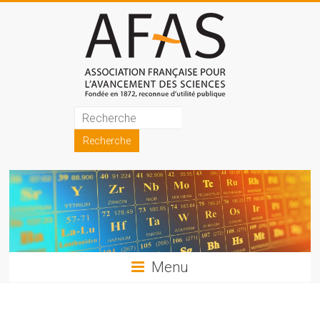
Skip
to
content
Association
française
pour
l'avancement
des
sciences
Menu
(AFAS)
Promouvoir