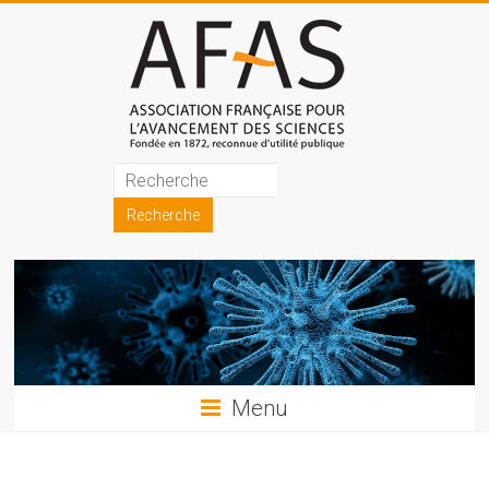
Skip
to
content
Association
française
pour
l'avancement
des
sciences
Menu
(AFAS)
Promouvoir