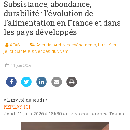
Subsistance, abondance,
les
sciences
durabilité : l’évolution de
et
l’alimentation en France et dans
les
les pays développés
techniques
auprès
AFAS
Agenda
,
Archives événements
,
L'invité du
du
jeudi
,
Santé & sciences du vivant
public
11 juin 2026
« L’invité du jeudi »
REPLAY ICI
Jeudi 11 juin 2026 à 18h30 en visioconférence Teams