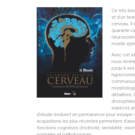
Ce très bea
et d’un tex
cerveau. Il
quarante-ci
neuroscienc
moelle épin
Avec cet a
nous révèle
jusqu’à ses
hyperconnec
communican
morphologiq
détaillées.
drosophiles
espèces an
d’étude évoluent en permanence pour essayer d
acquisitions les plus récentes permettent d’ass
fonctions cognitives (motricité, sensibilité, vis
normales et pathologiques.