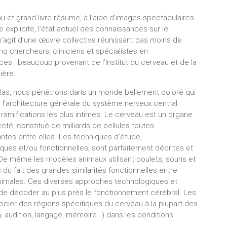
u et grand livre résume, à l’aide d’images spectaculaires
te explicite, l’état actuel des connaissances sur le
 s’agit d’une œuvre collective réunissant pas moins de
nq chercheurs, cliniciens et spécialistes en
es ; beaucoup provenant de l’Institut du cerveau et de la
ière.
tlas, nous pénétrons dans un monde bellement coloré qui
 l’architecture générale du système nerveux central
 ramifications les plus intimes. Le cerveau est un organe
té, constitué de milliards de cellules toutes
tes entre elles. Les techniques d’étude,
ues et/ou fonctionnelles, sont parfaitement décrites et
 De même les modèles animaux utilisant poulets, souris et
 du fait des grandes similarités fonctionnelles entre
imales. Ces diverses approches technologiques et
e décoder au plus près le fonctionnement cérébral. Les
ocier des régions spécifiques du cerveau à la plupart des
ion, audition, langage, mémoire…) dans les conditions