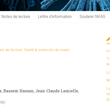
Notes de lecture
Lettre d’information
Soutenir l’AFAS
es de lecture
,
Santé & sciences du vivant
L
“L
é
L
Ma
L
k, Bassem Hassan, Jean-Claude Lamielle,
vi
(j
95€)