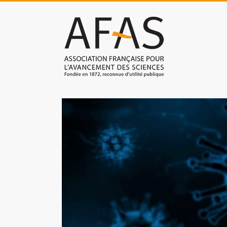
Skip
to
Association
content
française
pour
l'avancement
des
sciences
(AFAS)
Promouvoir
les
sciences
et
les