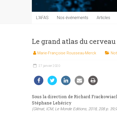
techniques
auprès
du
L’AFAS
Nos événements
Articles
public
Le grand atlas du cerveau
Marie-Françoise Rousseau-Merck
Not
27 janvier 2020
Sous la direction de Richard Frackowiac
Stéphane Lehéricy
(Glénat, ICM, Le Monde Editions, 2018, 208 p. 39,