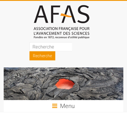
Skip
to
content
Association
française
pour
l'avancement
des
sciences
Menu
(AFAS)
Promouvoir