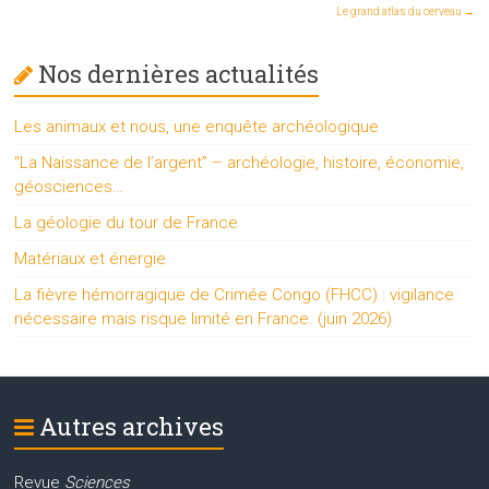
Le grand atlas du cerveau
→
Nos dernières actualités
Les animaux et nous, une enquête archéologique
“La Naissance de l’argent” – archéologie, histoire, économie,
géosciences…
La géologie du tour de France
Matériaux et énergie
La fièvre hémorragique de Crimée Congo (FHCC) : vigilance
nécessaire mais risque limité en France. (juin 2026)
Autres archives
Revue
Sciences