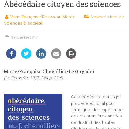
Abécédaire citoyen des sciences
les
sciences
Marie-Françoise Rousseau-Merck
Notes de lecture
,
et
Sciences & société
les
techniques
9 novembre 2017
auprès
du
public
Marie-Françoise Chevallier-Le Guyader
(Le Pommier, 2017, 384 p. 23 €)
Cet abécédaire est un joli
procédé éditorial pour
témoigner de l’expérience
des dix premières années
de l’Institut des hautes
études pour la science et