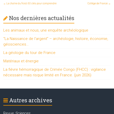
←
La chaîne du froid. 60 clés pour comprendre
Collège de France
→
Nos dernières actualités
Les animaux et nous, une enquête archéologique
“La Naissance de l’argent” – archéologie, histoire, économie,
géosciences…
La géologie du tour de France
Matériaux et énergie
La fièvre hémorragique de Crimée Congo (FHCC) : vigilance
nécessaire mais risque limité en France. (juin 2026)
Autres archives
Revue
Sciences