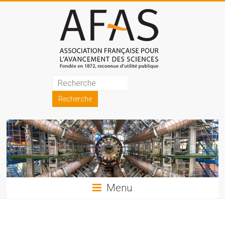
Skip
to
content
Association
française
pour
l'avancement
des
sciences
Menu
(AFAS)
Promouvoir