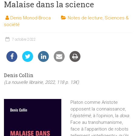
Malaise dans la science
les
sciences
Denis Monod-Broca
Notes de lecture
,
Sciences &
et
société
les
techniques
7 octobre 2022
auprès
du
public
Denis Collin
(La nouvelle librairie, 2022, 118 p. 13€)
Platon comme Aristote
opposent la connaissance,
l’
épistémè
, à l’opinion, la
doxa
.
Face au transhumanisme,
face à l’apparition de robots
tellement «intelligents» qu’ils