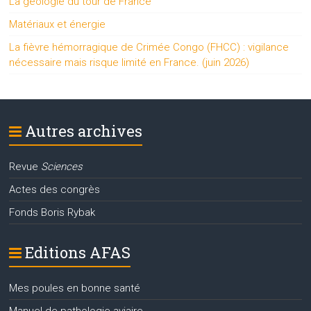
La géologie du tour de France
Matériaux et énergie
La fièvre hémorragique de Crimée Congo (FHCC) : vigilance
nécessaire mais risque limité en France. (juin 2026)
Autres archives
Revue
Sciences
Actes des congrès
Fonds Boris Rybak
Editions AFAS
Mes poules en bonne santé
Manuel de pathologie aviaire