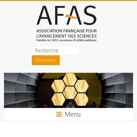
Skip
to
content
Association
française
pour
l'avancement
des
sciences
Menu
(AFAS)
Promouvoir