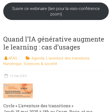
Suivre ce webinaire (lien pour la visio-conférence
zoom)
Quand l’IA générative augmente
le learning : cas d’usages
AFAS
Agenda
,
L'aventure des transitions
,
Numérique
,
Sciences & société
15 mai 2025
Cycle « L’aventure des transitions »
Jeudi 15 mai 2025 à 18h au Cnam, Paris, et sur