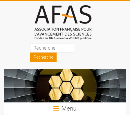
Skip
to
content
Association
française
pour
l'avancement
des
sciences
Menu
(AFAS)
Promouvoir