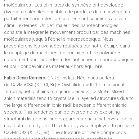
moléculaires : Les chimistes de synthèse ont développé
diverses molécules capables de produire des mouvements
parfaitement contrôlés lorsqu’elles sont soumises à divers
stimuli externes. Un défi majeur des nanotechnologies
consiste à intégrer le mouvement produit par ces machines
moléculaires jusqu’à l’échelle macroscopique. Nous
présenterons les avancées réalisées par notre équipe dans
le couplage de machines moléculaires et de polymères,
notamment pour accéder à des actionneurs macroscopiques
et pour concevoir des matériaux hors équilibre.
Fabio Denis Romero
, CNRS, Institut Néel nous parlera
de Ca2MnO3X (X = Cl, Br) – Oxyhalides with 1-dimensional
ferromagnetic chains of square planar S = 2 Mn3+. Mixed
anion materials tend to crystallise in layered structures due to
the large difference in ionic radii between different anionic
species. This tendency can be overcome by exploiting
structural distortions, and prepare materials that crystallise in
novel structure types. This strategy was employed to prepare
Ca2MnO3X (X = Cl, Br). The structure of these compounds