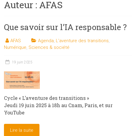
Auteur :
AFAS
les
sciences
et
Que savoir sur l’IA responsable ?
les
techniques
auprès
AFAS
Agenda
,
L'aventure des transitions
,
Numérique
,
Sciences & société
du
public
19 juin 2025
Cycle « L’aventure des transitions »
Jeudi 19 juin 2025 à 18h au Cnam, Paris, et sur
YouTube
Lire la suite