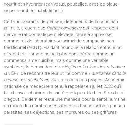
nourrir et s’hydrater (caniveaux, poubelles, aires de pique-
nique, marchés, habitations…).
Certains courants de pensée, défenseurs de la condition
animale, arguent que
Rattus norvegicus
est l’espèce dont
dérive le rat domestique d’élevage, facile à apprivoiser
comme rat de laboratoire ou animal de compagnie non
traditionnel (ACNT). Plaidant pour que la relation entre le rat
d’égout et l’Homme ne soit plus considérée comme un
commensalisme nuisible, mais comme une véritable
symbiose, ils demandent de
« légitimer la place des rats dans
la
v
ille
», de reconnaître leur utilité comme «
auxiliaires dans la
gestion des déchets en ville…
» Face à ces propos l’Académie
nationale de médecine a tenu à rappeler en juillet 2022 qu’il
fallait savoir choisir en la santé publique et le bien-être du rat
d’égout. Ce dernier reste une menace pour la santé humaine
en raison des nombreuses zoonoses transmissibles par ses
parasites, ses déjections, ses morsures ou ses griffures.