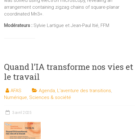
was solved using electron microscopy, revealing an
arrangement containing zigzag chains of square-planar
coordinated Mn3+.
Modérateurs :
Sylvie Lartigue et Jean-Paul Itié, FFM
Quand l’IA transforme nos vies et
le travail
AFAS
Agenda
,
L'aventure des transitions
,
Numérique
,
Sciences & société
3 avril 2025