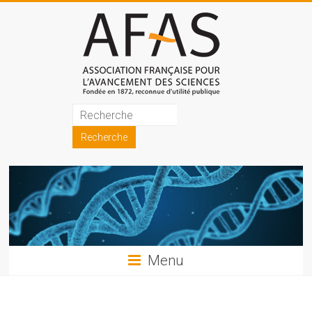
Skip
to
content
Association
française
pour
l'avancement
des
sciences
Menu
(AFAS)
Promouvoir