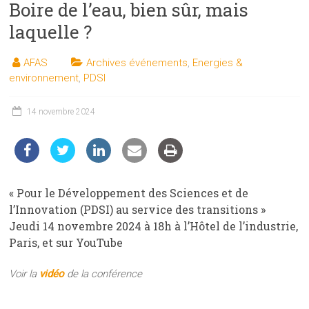
Boire de l’eau, bien sûr, mais
les
sciences
laquelle ?
et
les
AFAS
Archives événements
,
Energies &
techniques
environnement
,
PDSI
auprès
du
14 novembre 2024
public
« Pour le Développement des Sciences et de
l’Innovation (PDSI) au service des transitions »
Jeudi 14 novembre 2024 à 18h à l’Hôtel de l’industrie,
Paris, et sur YouTube
Voir la
vidéo
de la conférence