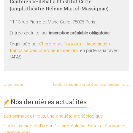
Conférence-débat à l’Institut Curie
(amphithéâtre Hélène Martel-Massignac)
11-13 rue Pierre et Marie Curie, 75005 Paris
Entrée gratuite, sur
inscription préalable obligatoire
.
Organisée par
Chercheurs Toujours – Association
française des chercheurs seniors
, en partenariat avec
l’AFAS
←
Les atomes
Le vélo, un potentiel inexploité pour la santé et le climat
→
Nos dernières actualités
Les animaux et nous, une enquête archéologique
“La Naissance de l’argent” – archéologie, histoire, économie,
géosciences…