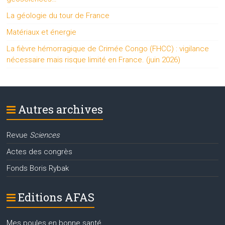
La géologie du tour de France
Matériaux et énergie
La fièvre hémorragique de Crimée Congo (FHCC) : vigilance
nécessaire mais risque limité en France. (juin 2026)
Autres archives
Revue
Sciences
Actes des congrès
Fonds Boris Rybak
Editions AFAS
Mes poules en bonne santé