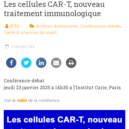
Les cellules CAR-T, nouveau
les
sciences
traitement immunologique
et
les
AFAS
Archives événements
,
Conférences-débats
,
techniques
Santé & sciences du vivant
auprès
du
23 janvier 2025
public
Conférence-débat
jeudi 23 janvier 2025 à 14h30 à l’Institut Curie, Paris
Voir la
vidéo
de la conférence