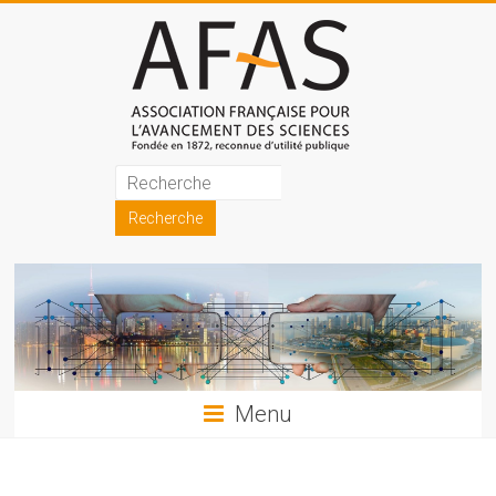
Skip
to
content
Association
française
pour
l'avancement
des
sciences
Menu
(AFAS)
Promouvoir