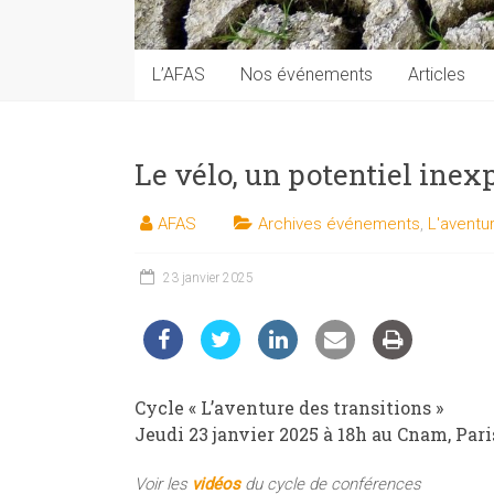
techniques
auprès
du
L’AFAS
Nos événements
Articles
public
Le vélo, un potentiel inexp
AFAS
Archives événements
,
L'aventu
23 janvier 2025
Cycle « L’aventure des transitions »
Jeudi 23 janvier 2025 à 18h au Cnam, Pari
Voir les
vidéos
du cycle de conférences