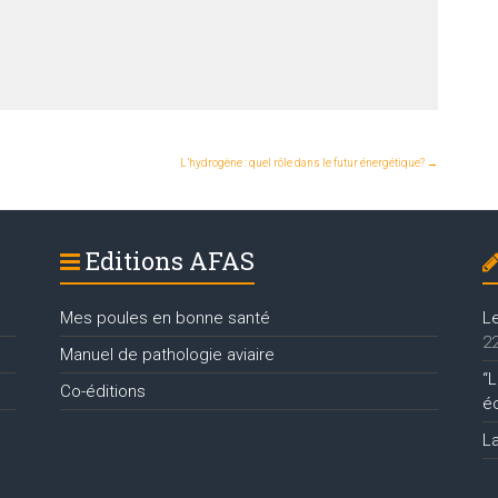
L’hydrogène : quel rôle dans le futur énergétique?
→
Editions AFAS
Mes poules en bonne santé
L
22
Manuel de pathologie aviaire
“L
Co-éditions
é
L