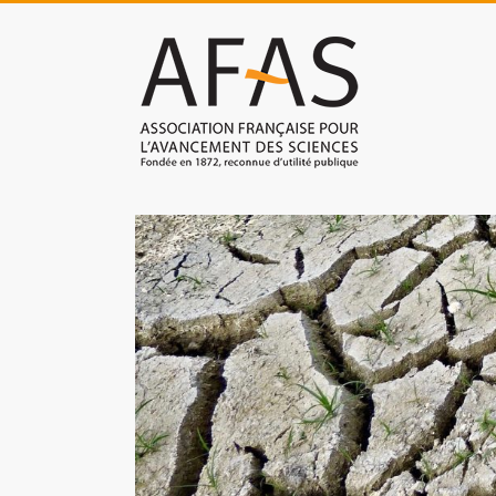
Skip
to
Association
content
française
pour
l'avancement
des
sciences
(AFAS)
Promouvoir
les
sciences
et
les