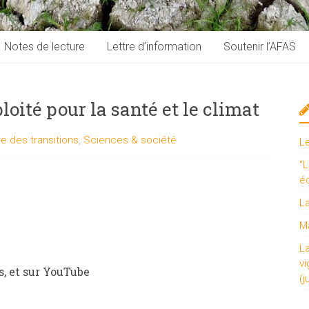
Notes de lecture
Lettre d’information
Soutenir l’AFAS
loité pour la santé et le climat
re des transitions
,
Sciences & société
L
“L
é
L
Ma
L
vi
s, et sur YouTube
(j