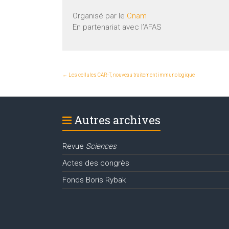
Organisé par le
Cnam
En partenariat avec l’AFAS
←
Les cellules CAR-T, nouveau traitement immunologique
Autres archives
Revue
Sciences
Actes des congrès
Fonds Boris Rybak