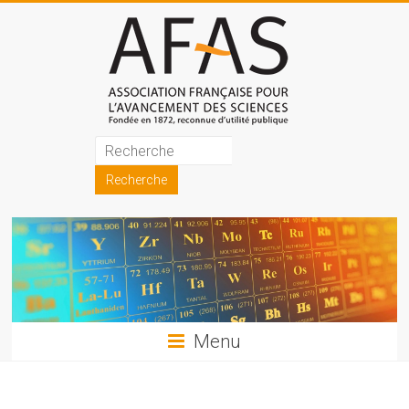
Skip
to
content
Association
française
pour
l'avancement
des
sciences
Menu
(AFAS)
Promouvoir