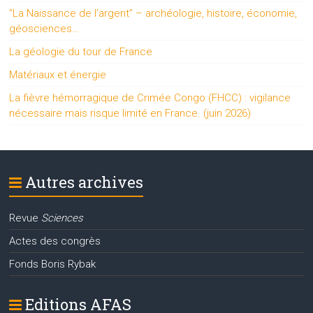
“La Naissance de l’argent” – archéologie, histoire, économie,
géosciences…
La géologie du tour de France
Matériaux et énergie
La fièvre hémorragique de Crimée Congo (FHCC) : vigilance
nécessaire mais risque limité en France. (juin 2026)
Autres archives
Revue
Sciences
Actes des congrès
Fonds Boris Rybak
Editions AFAS