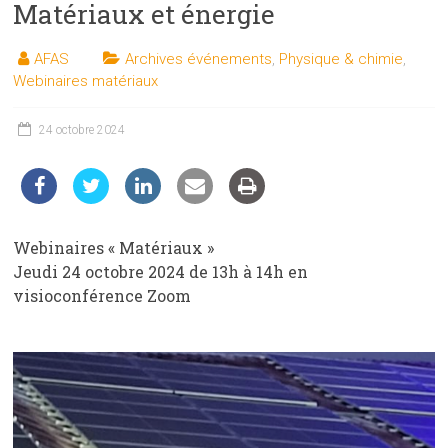
Matériaux et énergie
les
sciences
AFAS
Archives événements
,
Physique & chimie
,
et
Webinaires matériaux
les
techniques
24 octobre 2024
auprès
du
public
Webinaires « Matériaux »
Jeudi 24 octobre 2024 de 13h à 14h en
visioconférence Zoom