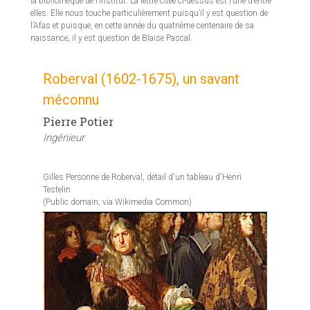
la bibliothèque de l’Institut. La lettre citée ci-dessus est l’une d’entre
elles. Elle nous touche particulièrement puisqu’il y est question de
l’Afas et puisque, en cette année du quatrième centenaire de sa
naissance, il y est question de Blaise Pascal.
Roberval (1602-1675), un savant
méconnu
Pierre Potier
Ingénieur
Gilles Personne de Roberval, détail d'un tableau d'Henri
Testelin
(Public domain, via Wikimedia Common)