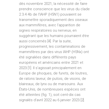
dès novembre 2021, la nécessité de faire
prendre conscience que les virus du clade
2.3.4.4b de l’IAHP (H5N1) pouvaient se
transmettre sporadiquement des oiseaux
aux mammifères, avec l’apparition de
signes respiratoires ou nerveux, en
suggérant que les humains pourraient être
aussi concernés [4]. Par la suite,
progressivement, les contaminations de
mammifères par des virus IAHP (H5Nx) ont
été signalées dans différents pays
européens et américains entre 2021 et
2023 [1]. Il s’agissait principalement en
Europe de phoques, de furets, de loutres,
de ratons laveur, de putois, de visons, de
blaireaux, de lynx ou de marsouins. Aux
États-Unis, de nombreuses espèces ont
été atteintes (fig. 1), soit cent-dix cas
signalés d'avril 2022 au 6 janvier 2023 [2].