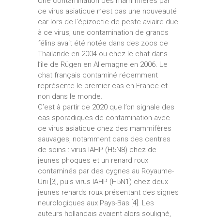
Une contamination des mammifères par
ce virus asiatique n’est pas une nouveauté
car lors de l’épizootie de peste aviaire due
à ce virus, une contamination de grands
félins avait été notée dans des zoos de
Thaïlande en 2004 ou chez le chat dans
l’île de Rügen en Allemagne en 2006. Le
chat français contaminé récemment
représente le premier cas en France et
non dans le monde.
C’est à partir de 2020 que l’on signale des
cas sporadiques de contamination avec
ce virus asiatique chez des mammifères
sauvages, notamment dans des centres
de soins : virus IAHP (H5N8) chez de
jeunes phoques et un renard roux
contaminés par des cygnes au Royaume-
Uni [3], puis virus IAHP (H5N1) chez deux
jeunes renards roux présentant des signes
neurologiques aux Pays-Bas [4]. Les
auteurs hollandais avaient alors souligné,