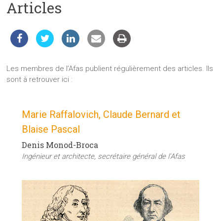
Articles
les
sciences
et
les
techniques
auprès
Les membres de l’Afas publient régulièrement des articles. Ils
du
sont à retrouver ici :
public
Marie Raffalovich, Claude Bernard et
Blaise Pascal
Denis Monod-Broca
Ingénieur et architecte, secrétaire général de l'Afas