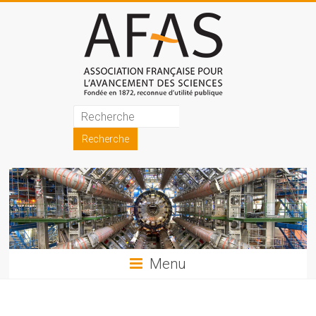
Skip
to
content
Association
française
pour
l'avancement
des
sciences
Menu
(AFAS)
Promouvoir