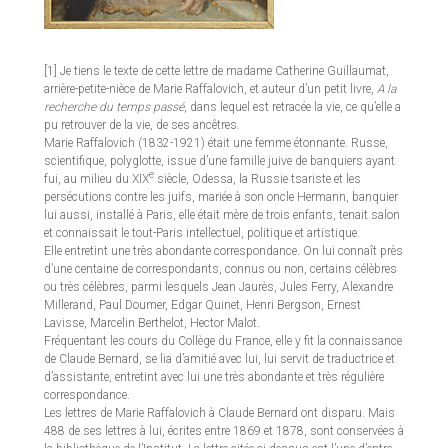
[1] Je tiens le texte de cette lettre de madame Catherine Guillaumat,
arrière-petite-nièce de Marie Raffalovich, et auteur d’un petit livre,
A la
recherche du temps passé
, dans lequel est retracée la vie, ce qu’elle a
pu retrouver de la vie, de ses ancêtres.
Marie Raffalovich (1832-1921) était une femme étonnante. Russe,
scientifique, polyglotte, issue d’une famille juive de banquiers ayant
e
fui, au milieu du XIX
siècle, Odessa, la Russie tsariste et les
persécutions contre les juifs, mariée à son oncle Hermann, banquier
lui aussi, installé à Paris, elle était mère de trois enfants, tenait salon
et connaissait le tout-Paris intellectuel, politique et artistique.
Elle entretint une très abondante correspondance. On lui connaît près
d’une centaine de correspondants, connus ou non, certains célèbres
ou très célèbres, parmi lesquels Jean Jaurès, Jules Ferry, Alexandre
Millerand, Paul Doumer, Edgar Quinet, Henri Bergson, Ernest
Lavisse, Marcelin Berthelot, Hector Malot.
Fréquentant les cours du Collège du France, elle y fit la connaissance
de Claude Bernard, se lia d’amitié avec lui, lui servit de traductrice et
d’assistante, entretint avec lui une très abondante et très régulière
correspondance.
Les lettres de Marie Raffalovich à Claude Bernard ont disparu. Mais
488 de ses lettres à lui, écrites entre 1869 et 1878, sont conservées à