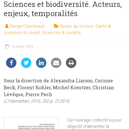
Sciences et biodiversité. Acteurs,
les
sciences
enjeux, temporalités
et
les
Serge Chambaud
Notes de lecture
,
Santé &
techniques
sciences du vivant
,
Sciences & société
auprès
du
14 mars 2016
public
Sous la direction de Alexandra Liarsou, Corinne
Beck, Florent Kohler, Michel Kreutzer, Christian
Lévêque, Pierre Pech
(L’Harmattan, 2016, 202 p. 21,50 €)
Cet ouvrage collectif a pour
objectif d’alimenter la