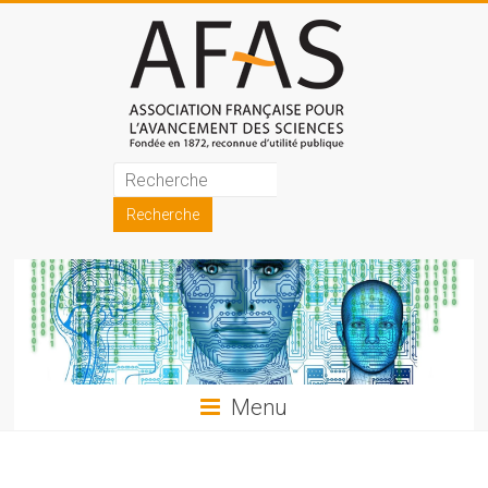
Skip
to
content
Association
française
pour
l'avancement
des
sciences
Menu
(AFAS)
Promouvoir