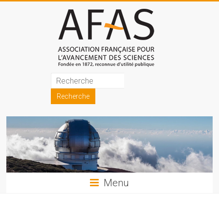
Skip
to
content
Association
française
pour
l'avancement
des
sciences
Menu
(AFAS)
Promouvoir