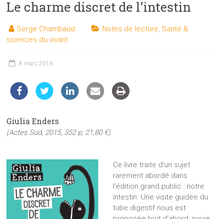
Le charme discret de l’intestin
les
sciences
Serge Chambaud
Notes de lecture
,
Santé &
et
sciences du vivant
les
techniques
8 mars 2016
auprès
du
public
Giulia Enders
(Actes Sud, 2015, 352 p, 21,80 €)
Ce livre traite d’un sujet
rarement abordé dans
l’édition grand public : notre
intestin. Une visite guidée du
tube digestif nous est
proposée tout d’abord, suivie