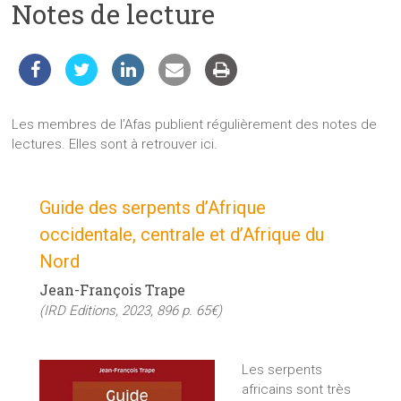
Notes de lecture
les
sciences
et
les
techniques
auprès
Les membres de l’Afas publient régulièrement des notes de
du
lectures. Elles sont à retrouver ici.
public
Guide des serpents d’Afrique
occidentale, centrale et d’Afrique du
Nord
Jean-François Trape
(IRD Editions, 2023, 896 p. 65€)
Les serpents
africains sont très