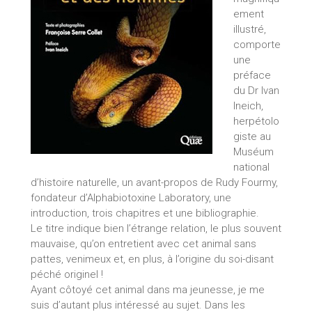
ement
illustré,
comporte
une
préface
du Dr Ivan
Ineich,
herpétolo
giste au
Muséum
national
d’histoire naturelle, un avant-propos de Rudy Fourmy,
fondateur d’Alphabiotoxine Laboratory, une
introduction, trois chapitres et une bibliographie.
Le titre indique bien l’étrange relation, le plus souvent
mauvaise, qu’on entretient avec cet animal sans
pattes, venimeux et, en plus, à l’origine du soi-disant
péché originel !
Ayant côtoyé cet animal dans ma jeunesse, je me
suis d’autant plus intéressé au sujet. Dans les