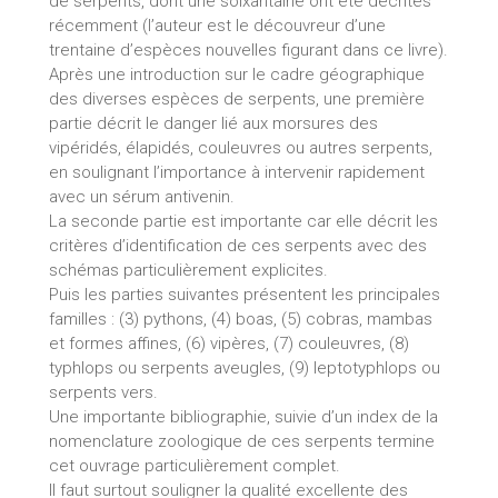
de serpents, dont une soixantaine ont été décrites
récemment (l’auteur est le découvreur d’une
trentaine d’espèces nouvelles figurant dans ce livre).
Après une introduction sur le cadre géographique
des diverses espèces de serpents, une première
partie décrit le danger lié aux morsures des
vipéridés, élapidés, couleuvres ou autres serpents,
en soulignant l’importance à intervenir rapidement
avec un sérum antivenin.
La seconde partie est importante car elle décrit les
critères d’identification de ces serpents avec des
schémas particulièrement explicites.
Puis les parties suivantes présentent les principales
familles : (3) pythons, (4) boas, (5) cobras, mambas
et formes affines, (6) vipères, (7) couleuvres, (8)
typhlops ou serpents aveugles, (9) leptotyphlops ou
serpents vers.
Une importante bibliographie, suivie d’un index de la
nomenclature zoologique de ces serpents termine
cet ouvrage particulièrement complet.
Il faut surtout souligner la qualité excellente des