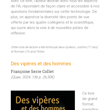
Avec ce livre, l’auteur aborde donc tous les aspects
de l’IA, répondant de façon claire et accessible à nos
questions fondamentales sur cette technologie. De
plus, on apprécie la diversité des points de vue
offerte par les quatre collégiens et le scientifique,
qui ouvre alors la voie à de nouvelles pistes de
réflexion.
Cette note de lecture a été écrite par deux lycéens, Justine (17 ans)
et Romain (16 ans) Potier.
Des vipères et des hommes
Françoise Serre Collet
(Quae, 2024, 136 p. 26,50€)
Ce livre
de grand
format,
magnifiqu