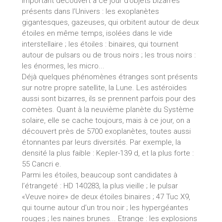
important découvert à ce jour d’objets bizarres
présents dans l’Univers : les exoplanètes
gigantesques, gazeuses, qui orbitent autour de deux
étoiles en même temps, isolées dans le vide
interstellaire ; les étoiles : binaires, qui tournent
autour de pulsars ou de trous noirs ; les trous noirs :
les énormes, les micro...
Déjà quelques phénomènes étranges sont présents
sur notre propre satellite, la Lune. Les astéroïdes
aussi sont bizarres, ils se prennent parfois pour des
comètes. Quant à la neuvième planète du Système
solaire, elle se cache toujours, mais à ce jour, on a
découvert près de 5700 exoplanètes, toutes aussi
étonnantes par leurs diversités. Par exemple, la
densité la plus faible : Kepler-139 d, et la plus forte :
55 Cancri e.
Parmi les étoiles, beaucoup sont candidates à
l’étrangeté : HD 140283, la plus vieille ; le pulsar
«Veuve noire» de deux étoiles binaires ; 47 Tuc X9,
qui tourne autour d’un trou noir ; les hypergéantes
rouges ; les naines brunes... Etrange : les explosions