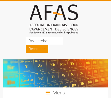
Skip
to
content
Association
française
pour
l'avancement
des
sciences
Menu
(AFAS)
Promouvoir