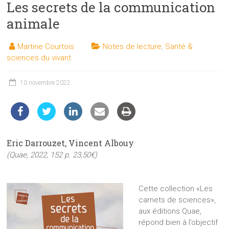
Les secrets de la communication
les
sciences
animale
et
les
Martine Courtois
Notes de lecture
,
Santé &
techniques
sciences du vivant
auprès
du
10 novembre 2022
public
Eric Darrouzet, Vincent Albouy
(Quae, 2022, 152 p. 23,50€)
Cette collection «Les
carnets de sciences»,
aux éditions Quae,
répond bien à l’objectif