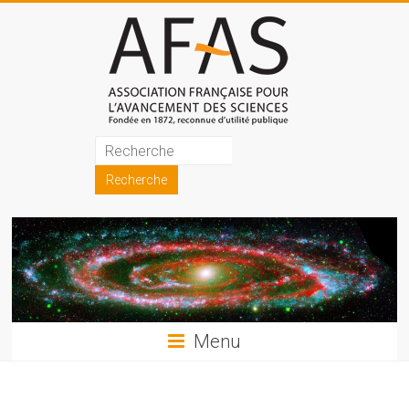
Skip
to
content
Association
française
pour
l'avancement
des
sciences
Menu
(AFAS)
Promouvoir