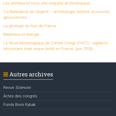
Les animaux et nous, une enquête archéologique
“La Naissance de l’argent” – archéologie, histoire, économie,
géosciences…
La géologie du tour de France
Matériaux et énergie
La fièvre hémorragique de Crimée Congo (FHCC) : vigilance
nécessaire mais risque limité en France. (juin 2026)
Autres archives
Revue
Sciences
Actes des congrès
Fonds Boris Rybak