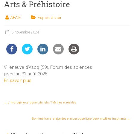
Arts & Préhistoire
les
sciences
AFAS
Expos à voir
et
les
techniques
8 novembre 2024
auprès
du
public
Villeneuve d’Ascq (59), Forum des sciences
jusqu’au 31 août 2025
En savoir plus
←
L’ hydrogène carburant du futur ? Mythes et réalités
Biomimétisme : araignées et moustique tigre, deux modèles inspirants
→