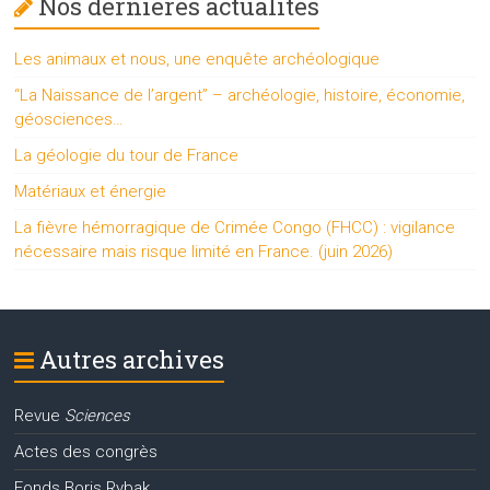
Nos dernières actualités
Les animaux et nous, une enquête archéologique
“La Naissance de l’argent” – archéologie, histoire, économie,
géosciences…
La géologie du tour de France
Matériaux et énergie
La fièvre hémorragique de Crimée Congo (FHCC) : vigilance
nécessaire mais risque limité en France. (juin 2026)
Autres archives
Revue
Sciences
Actes des congrès
Fonds Boris Rybak