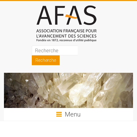
Skip
to
content
Association
française
pour
l'avancement
des
sciences
Menu
(AFAS)
Promouvoir