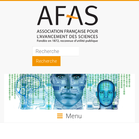
Skip
to
content
Association
française
pour
l'avancement
des
sciences
Menu
(AFAS)
Promouvoir