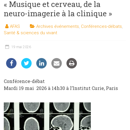
« Musique et cerveau, de la
les
sciences
neuro-imagerie à la clinique »
et
les
AFAS
Archives événements
,
Conférences-débats
,
techniques
Santé & sciences du vivant
auprès
du
19 mai 2026
public
Conférence-débat
Mardi 19 mai 2026 à 14h30 à l’Institut Curie, Paris