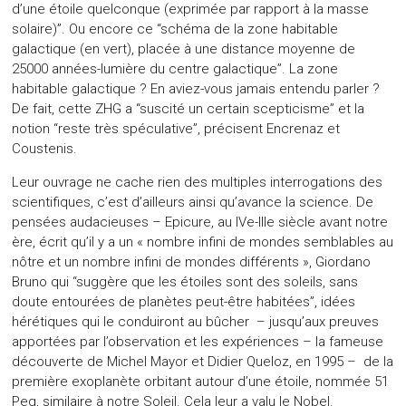
d’une étoile quelconque (exprimée par rapport à la masse
solaire)”. Ou encore ce “schéma de la zone habitable
galactique (en vert), placée à une distance moyenne de
25000 années-lumière du centre galactique”. La zone
habitable galactique ? En aviez-vous jamais entendu parler ?
De fait, cette ZHG a “suscité un certain scepticisme” et la
notion “reste très spéculative”, précisent Encrenaz et
Coustenis.
Leur ouvrage ne cache rien des multiples interrogations des
scientifiques, c’est d’ailleurs ainsi qu’avance la science. De
pensées audacieuses – Epicure, au IVe-IIIe siècle avant notre
ère, écrit qu’il y a un « nombre infini de mondes semblables au
nôtre et un nombre infini de mondes différents », Giordano
Bruno qui “suggère que les étoiles sont des soleils, sans
doute entourées de planètes peut-être habitées”, idées
hérétiques qui le conduiront au bûcher – jusqu’aux preuves
apportées par l’observation et les expériences – la fameuse
découverte de Michel Mayor et Didier Queloz, en 1995 – de la
première exoplanète orbitant autour d’une étoile, nommée 51
Peg, similaire à notre Soleil. Cela leur a valu le Nobel.