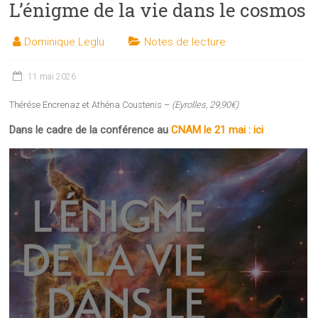
L’énigme de la vie dans le cosmos
les
sciences
Dominique Leglu
Notes de lecture
et
les
techniques
11 mai 2026
auprès
Thérése Encrenaz et Athéna Coustenis –
(Eyrolles, 29,90€)
du
public
Dans le cadre de la conférence au
CNAM le 21 mai : ici