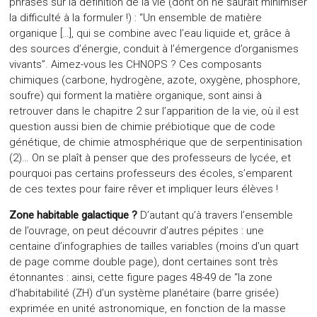
phrases sur la définition de la vie (dont on ne saurait minimiser
la difficulté à la formuler !) : “Un ensemble de matière
organique […], qui se combine avec l’eau liquide et, grâce à
des sources d’énergie, conduit à l’émergence d’organismes
vivants”. Aimez-vous les CHNOPS ? Ces composants
chimiques (carbone, hydrogène, azote, oxygène, phosphore,
soufre) qui forment la matière organique, sont ainsi à
retrouver dans le chapitre 2 sur l’apparition de la vie, où il est
question aussi bien de chimie prébiotique que de code
génétique, de chimie atmosphérique que de serpentinisation
(2)… On se plaît à penser que des professeurs de lycée, et
pourquoi pas certains professeurs des écoles, s’emparent
de ces textes pour faire rêver et impliquer leurs élèves !
Zone habitable galactique ?
D’autant qu’à travers l’ensemble
de l’ouvrage, on peut découvrir d’autres pépites : une
centaine d’infographies de tailles variables (moins d’un quart
de page comme double page), dont certaines sont très
étonnantes : ainsi, cette figure pages 48-49 de “la zone
d’habitabilité (ZH) d’un système planétaire (barre grisée)
exprimée en unité astronomique, en fonction de la masse