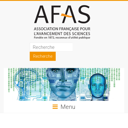
Skip
to
content
Association
française
pour
l'avancement
des
sciences
Menu
(AFAS)
Promouvoir