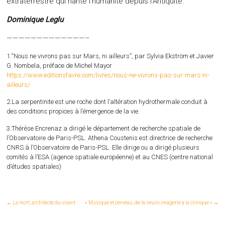
extraterrestre qui hante l’humanité depuis l’Antiquité.
Dominique Leglu
—————————————–
1.“Nous ne vivrons pas sur Mars, ni ailleurs”, par Sylvia Ekström et Javier
G. Nombela, préface de Michel Mayor
https://www.editionsfavre.com/livres/nous-ne-vivrons-pas-sur-mars-ni-
ailleurs/
2.La serpentinite est une roche dont l’altération hydrothermale conduit à
des conditions propices à l’émergence de la vie.
3.Thérèse Encrenaz a dirigé le département de recherche spatiale de
l’Observatoire de Paris-PSL. Athena Coustenis est directrice de recherche
CNRS à l’Observatoire de Paris-PSL. Elle dirige ou a dirigé plusieurs
comités à l’ESA (agence spatiale européenne) et au CNES (centre national
d’études spatiales)
←
La mort, architecte du vivant
« Musique et cerveau, de la neuro-imagerie à la clinique »
→