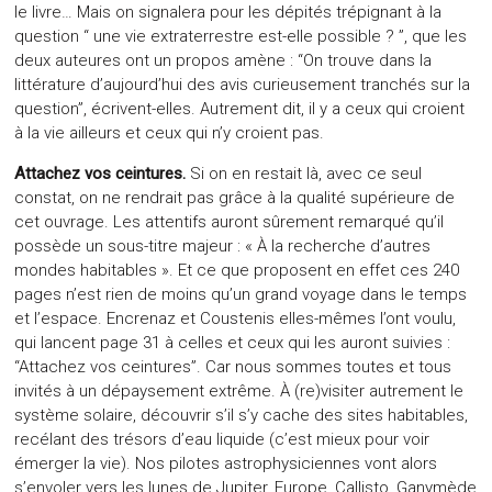
le livre… Mais on signalera pour les dépités trépignant à la
question “ une vie extraterrestre est-elle possible ? ”, que les
deux auteures ont un propos amène : “On trouve dans la
littérature d’aujourd’hui des avis curieusement tranchés sur la
question”, écrivent-elles. Autrement dit, il y a ceux qui croient
à la vie ailleurs et ceux qui n’y croient pas.
Attachez vos ceintures.
Si on en restait là, avec ce seul
constat, on ne rendrait pas grâce à la qualité supérieure de
cet ouvrage. Les attentifs auront sûrement remarqué qu’il
possède un sous-titre majeur : « À la recherche d’autres
mondes habitables ». Et ce que proposent en effet ces 240
pages n’est rien de moins qu’un grand voyage dans le temps
et l’espace. Encrenaz et Coustenis elles-mêmes l’ont voulu,
qui lancent page 31 à celles et ceux qui les auront suivies :
“Attachez vos ceintures”. Car nous sommes toutes et tous
invités à un dépaysement extrême. À (re)visiter autrement le
système solaire, découvrir s’il s’y cache des sites habitables,
recélant des trésors d’eau liquide (c’est mieux pour voir
émerger la vie). Nos pilotes astrophysiciennes vont alors
s’envoler vers les lunes de Jupiter, Europe, Callisto, Ganymède