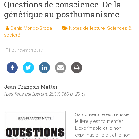
Questions de conscience. De la
les
sciences
génétique au posthumanisme
et
les
Denis Monod-Broca
Notes de lecture
,
Sciences &
techniques
société
auprès
du
20 novembre 2017
public
Jean-François Mattei
(Les liens qui libèrent, 2017, 160 p. 20 €)
Sa couverture est réussie :
le livre y est tout entier.
L’exprimable et le non-
exprimable, le dit et le non-