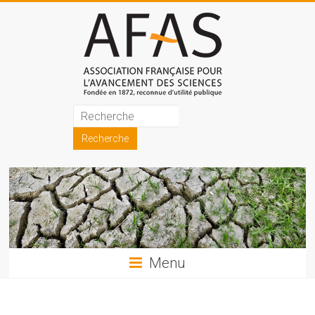
Skip
to
content
Association
française
pour
l'avancement
des
sciences
Menu
(AFAS)
Promouvoir