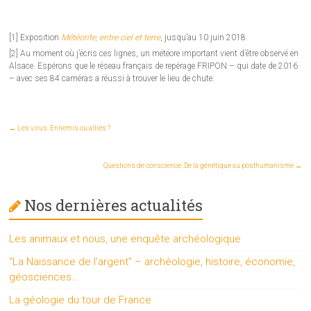
[1] Exposition
Météorite, entre ciel et terre
, jusqu’au 10 juin 2018.
[2] Au moment où j’écris ces lignes, un météore important vient d’être observé en
Alsace. Espérons que le réseau français de repérage FRIPON – qui date de 2016
– avec ses 84 caméras a réussi à trouver le lieu de chute.
←
Les virus. Ennemis ou alliés ?
Questions de conscience. De la génétique au posthumanisme
→
Nos dernières actualités
Les animaux et nous, une enquête archéologique
“La Naissance de l’argent” – archéologie, histoire, économie,
géosciences…
La géologie du tour de France