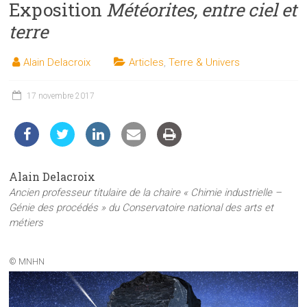
Exposition
Météorites, entre ciel et
les
sciences
terre
et
les
Alain Delacroix
Articles
,
Terre & Univers
techniques
auprès
17 novembre 2017
du
public
Alain Delacroix
Ancien professeur titulaire de la chaire « Chimie industrielle –
Génie des procédés » du Conservatoire national des arts et
métiers
© MNHN