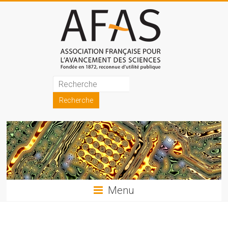
Skip
to
content
Association
française
pour
l'avancement
des
sciences
Menu
(AFAS)
Promouvoir