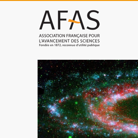
Skip
to
Association
content
française
pour
l'avancement
des
sciences
(AFAS)
Promouvoir
les
sciences
et
les