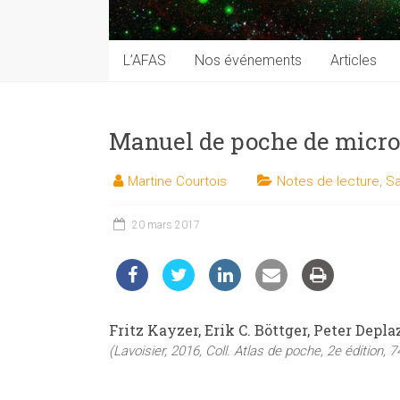
techniques
auprès
du
L’AFAS
Nos événements
Articles
public
Manuel de poche de micro
Martine Courtois
Notes de lecture
,
Sa
20 mars 2017
Fritz Kayzer, Erik C. Böttger, Peter Depla
(Lavoisier, 2016, Coll. Atlas de poche, 2e édition, 7