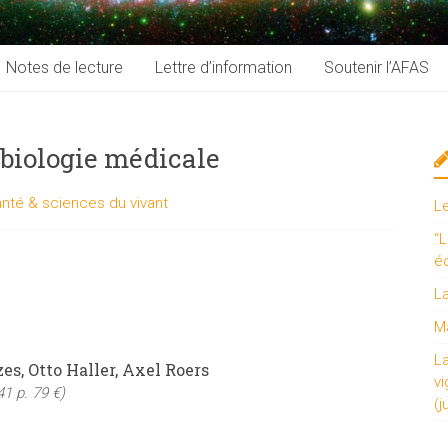
Notes de lecture
Lettre d’information
Soutenir l’AFAS
biologie médicale
nté & sciences du vivant
L
“L
é
L
Ma
L
zes, Otto Haller, Axel Roers
vi
41 p. 79 €)
(j