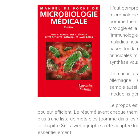
Il faut comp
microbiologie
comme thèmes 
virologie et l
l’immunologie
maladies noso
bases fondam
principales m
synthèse vou
Ce manuel es
Allemagne. Il 
semble aussi 
médecins géné
Le propos est 
couleur efficient. Le résumé avant chaque thèm
plus à une liste de mots clés (comme dans les 
le chapitre 3). La webographie a été adaptée lors
essentiellement.