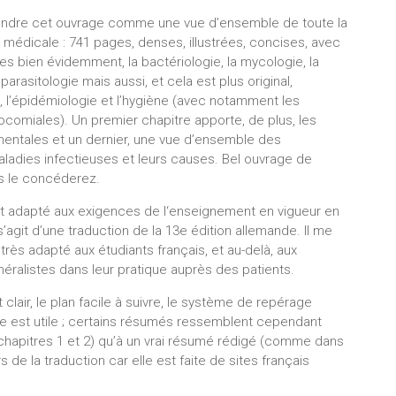
rendre cet ouvrage comme une vue d’ensemble de toute la
 médicale : 741 pages, denses, illustrées, concises, avec
bien évidemment, la bactériologie, la mycologie, la
a parasitologie mais aussi, et cela est plus original,
, l’épidémiologie et l’hygiène (avec notamment les
comiales). Un premier chapitre apporte, de plus, les
entales et un dernier, une vue d’ensemble des
aladies infectieuses et leurs causes. Bel ouvrage de
s le concéderez.
t adapté aux exigences de l‘enseignement en vigueur en
s’agit d’une traduction de la 13e édition allemande. Il me
très adapté aux étudiants français, et au-delà, aux
ralistes dans leur pratique auprès des patients.
clair, le plan facile à suivre, le système de repérage
e est utile ; certains résumés ressemblent cependant
chapitres 1 et 2) qu’à un vrai résumé rédigé (comme dans
 de la traduction car elle est faite de sites français