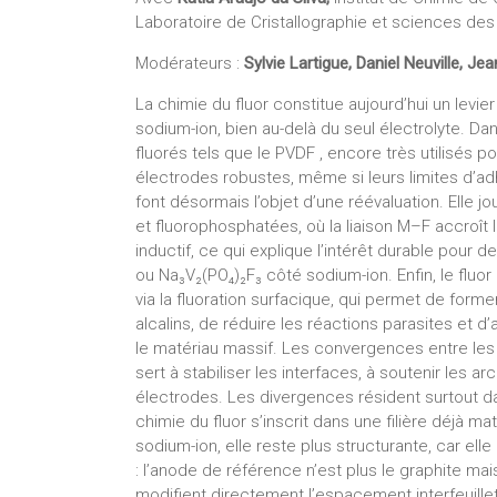
Laboratoire de Cristallographie et sciences de
Modérateurs :
Sylvie Lartigue, Daniel Neuville, Jea
La chimie du fluor constitue aujourd’hui un levie
sodium-ion, bien au-delà du seul électrolyte. Dan
fluorés tels que le PVDF , encore très utilisés po
électrodes robustes, même si leurs limites d’adh
font désormais l’objet d’une réévaluation. Elle 
et fluorophosphatées, où la liaison M–F accroît l
inductif, ce qui explique l’intérêt durable pou
ou Na₃V₂(PO₄)₂F₃ côté sodium-ion. Enfin, le fluor
via la fluoration surfacique, qui permet de for
alcalins, de réduire les réactions parasites et 
le matériau massif. Les convergences entre les d
sert à stabiliser les interfaces, à soutenir les ar
électrodes. Les divergences résident surtout dans
chimie du fluor s’inscrit dans une filière déjà m
sodium-ion, elle reste plus structurante, car el
: l’anode de référence n’est plus le graphite mais
modifient directement l’espacement interfeuill