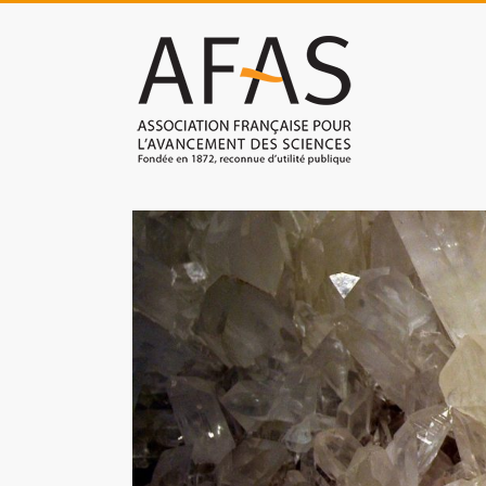
Skip
to
Association
content
française
pour
l'avancement
des
sciences
(AFAS)
Promouvoir
les
sciences
et
les