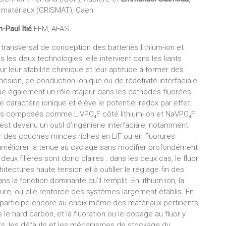
s matériaux (CRISMAT), Caen
n-Paul Itié
FFM, AFAS
r transversal de conception des batteries lithium-ion et
s les deux technologies, elle intervient dans les liants
ur leur stabilité chimique et leur aptitude à former des
ésion, de conduction ionique ou de réactivité interfaciale
joue également un rôle majeur dans les cathodes fluorées
e caractère ionique et élève le potentiel redox par effet
r des composés comme LiVPO₄F côté lithium-ion et NaVPO₄F
 est devenu un outil d’ingénierie interfaciale, notamment
mer des couches minces riches en LiF ou en fluorures
d’améliorer la tenue au cyclage sans modifier profondément
eux filières sont donc claires : dans les deux cas, le fluor
chitectures haute tension et à outiller le réglage fin des
 la fonction dominante qu’il remplit. En lithium-ion, la
ature, où elle renforce des systèmes largement établis. En
le participe encore au choix même des matériaux pertinents
 le hard carbon, et la fluoration ou le dopage au fluor y
ets, les défauts et les mécanismes de stockage du