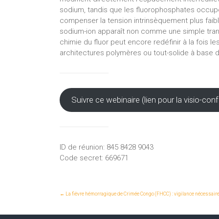
sodium, tandis que les fluorophosphates occupe
compenser la tension intrinsèquement plus faibl
sodium-ion apparaît non comme une simple tran
chimie du fluor peut encore redéfinir à la fois le
architectures polymères ou tout-solide à base d
Suivre ce webinaire (lien pour la visio-c
ID de réunion: 845 8428 9043
Code secret: 669671
←
La fièvre hémorragique de Crimée Congo (FHCC) : vigilance nécessaire 