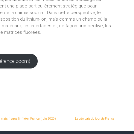
nt une place particulièrement stratégique pour
e de la chimie sodium. Dans cette perspective, le
sposition du lithium-ion, mais comme un champ où la
s matériaux, les interfaces et, de façon prospective, les
e matrices fluorées.
onférence zoom)
mais risque limité en France. (juin 2026)
La géologie du tour de France
→