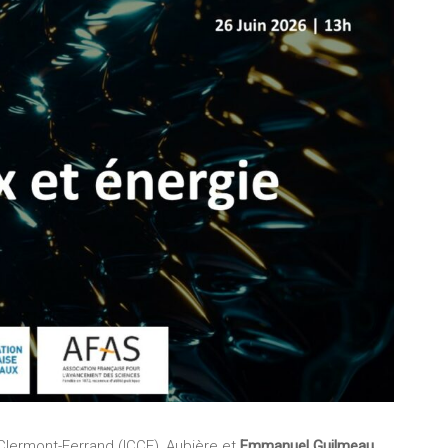
Clermont-Ferrand (ICCF), Aubière et
Emmanuel Guilmeau
,