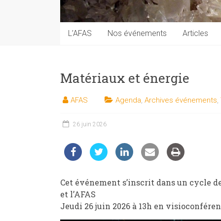
techniques
auprès
du
L’AFAS
Nos événements
Articles
public
Matériaux et énergie
AFAS
Agenda
,
Archives événements
,
26 juin 2026
Cet événement s’inscrit dans un cycle d
et l’AFAS
Jeudi 26 juin 2026 à 13h en visioconfére