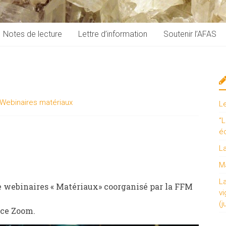
Notes de lecture
Lettre d’information
Soutenir l’AFAS
Webinaires matériaux
L
“L
é
L
Ma
L
e webinaires « Matériaux» coorganisé par la FFM
vi
(j
nce Zoom.