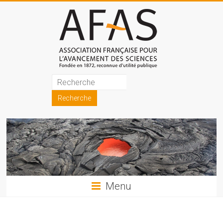
Skip
to
content
Association
française
pour
l'avancement
des
sciences
Menu
(AFAS)
Promouvoir