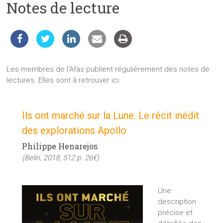
Notes de lecture
les
sciences
et
les
techniques
auprès
Les membres de l’Afas publient régulièrement des notes de
du
lectures. Elles sont à retrouver ici.
public
Ils ont marché sur la Lune. Le récit inédit
des explorations Apollo
Philippe Henarejos
(Belin, 2018, 512 p. 26€)
Une
description
précise et