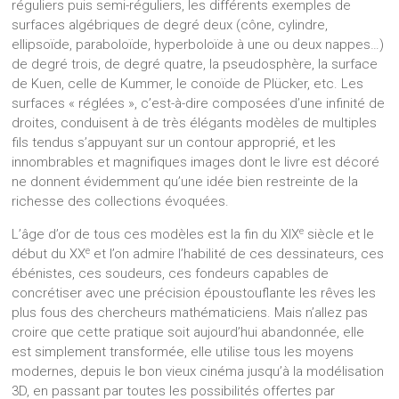
réguliers puis semi-réguliers, les différents exemples de
surfaces algébriques de degré deux (cône, cylindre,
ellipsoïde, paraboloïde, hyperboloïde à une ou deux nappes…)
de degré trois, de degré quatre, la pseudosphère, la surface
de Kuen, celle de Kummer, le conoïde de Plücker, etc. Les
surfaces « réglées », c’est-à-dire composées d’une infinité de
droites, conduisent à de très élégants modèles de multiples
fils tendus s’appuyant sur un contour approprié, et les
innombrables et magnifiques images dont le livre est décoré
ne donnent évidemment qu’une idée bien restreinte de la
richesse des collections évoquées.
e
L’âge d’or de tous ces modèles est la fin du XIX
siècle et le
e
début du XX
et l’on admire l’habilité de ces dessinateurs, ces
ébénistes, ces soudeurs, ces fondeurs capables de
concrétiser avec une précision époustouflante les rêves les
plus fous des chercheurs mathématiciens. Mais n’allez pas
croire que cette pratique soit aujourd’hui abandonnée, elle
est simplement transformée, elle utilise tous les moyens
modernes, depuis le bon vieux cinéma jusqu’à la modélisation
3D, en passant par toutes les possibilités offertes par