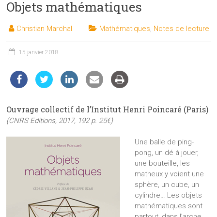
Objets mathématiques
les
sciences
Christian Marchal
Mathématiques
,
Notes de lecture
et
les
techniques
15 janvier 2018
auprès
du
public
Ouvrage collectif de l’Institut Henri Poincaré (Paris)
(CNRS Editions, 2017, 192 p. 25€)
Une balle de ping-
pong, un dé à jouer,
une bouteille, les
matheux y voient une
sphère, un cube, un
cylindre… Les objets
mathématiques sont
partout, dans l’arche