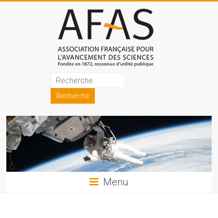
Skip
to
content
Association
française
pour
l'avancement
des
sciences
Menu
(AFAS)
Promouvoir