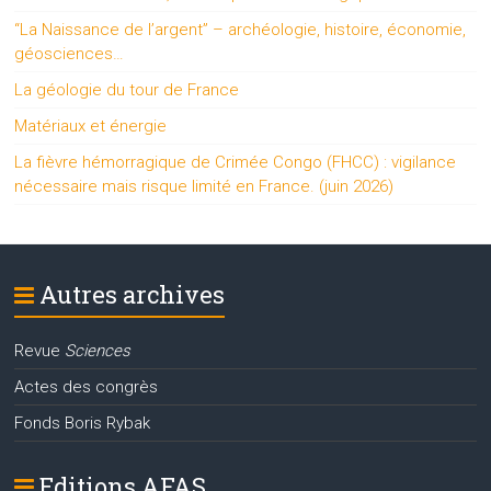
“La Naissance de l’argent” – archéologie, histoire, économie,
géosciences…
La géologie du tour de France
Matériaux et énergie
La fièvre hémorragique de Crimée Congo (FHCC) : vigilance
nécessaire mais risque limité en France. (juin 2026)
Autres archives
Revue
Sciences
Actes des congrès
Fonds Boris Rybak
Editions AFAS