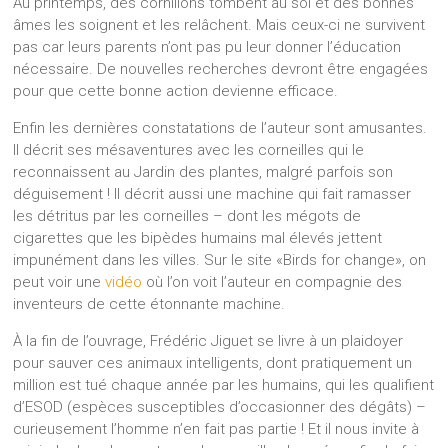
Au printemps, des cornillons tombent au sol et des bonnes
âmes les soignent et les relâchent. Mais ceux-ci ne survivent
pas car leurs parents n’ont pas pu leur donner l’éducation
nécessaire. De nouvelles recherches devront être engagées
pour que cette bonne action devienne efficace.
Enfin les dernières constatations de l’auteur sont amusantes.
Il décrit ses mésaventures avec les corneilles qui le
reconnaissent au Jardin des plantes, malgré parfois son
déguisement ! Il décrit aussi une machine qui fait ramasser
les détritus par les corneilles – dont les mégots de
cigarettes que les bipèdes humains mal élevés jettent
impunément dans les villes. Sur le site «Birds for change», on
peut voir une
vidéo
où l’on voit l’auteur en compagnie des
inventeurs de cette étonnante machine.
À la fin de l’ouvrage, Frédéric Jiguet se livre à un plaidoyer
pour sauver ces animaux intelligents, dont pratiquement un
million est tué chaque année par les humains, qui les qualifient
d’ESOD (espèces susceptibles d’occasionner des dégâts) –
curieusement l’homme n’en fait pas partie ! Et il nous invite à