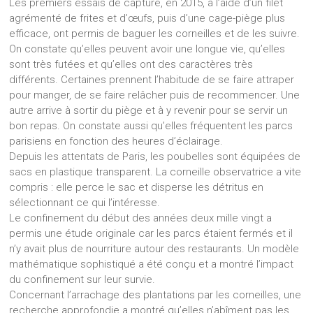
Les premiers essais de capture, en 2015, à l’aide d’un filet
agrémenté de frites et d’œufs, puis d’une cage-piège plus
efficace, ont permis de baguer les corneilles et de les suivre.
On constate qu’elles peuvent avoir une longue vie, qu’elles
sont très futées et qu’elles ont des caractères très
différents. Certaines prennent l’habitude de se faire attraper
pour manger, de se faire relâcher puis de recommencer. Une
autre arrive à sortir du piège et à y revenir pour se servir un
bon repas. On constate aussi qu’elles fréquentent les parcs
parisiens en fonction des heures d’éclairage.
Depuis les attentats de Paris, les poubelles sont équipées de
sacs en plastique transparent. La corneille observatrice a vite
compris : elle perce le sac et disperse les détritus en
sélectionnant ce qui l’intéresse.
Le confinement du début des années deux mille vingt a
permis une étude originale car les parcs étaient fermés et il
n’y avait plus de nourriture autour des restaurants. Un modèle
mathématique sophistiqué a été conçu et a montré l’impact
du confinement sur leur survie.
Concernant l’arrachage des plantations par les corneilles, une
recherche approfondie a montré qu’elles n’abîment pas les