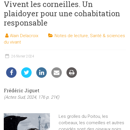
Vivent les corneilles. Un
les
sciences
plaidoyer pour une cohabitation
et
responsable
les
techniques
Alain Delacroix
Notes de lecture
,
Santé & sciences
auprès
du vivant
du
public
26 février 2024
Frédéric Jiguet
(Actes Sud, 2024, 176 p. 21€)
Les grolles du Poitou, les
corbeaux, les corneilles et autres
corvidés sont des oiseaux noirs