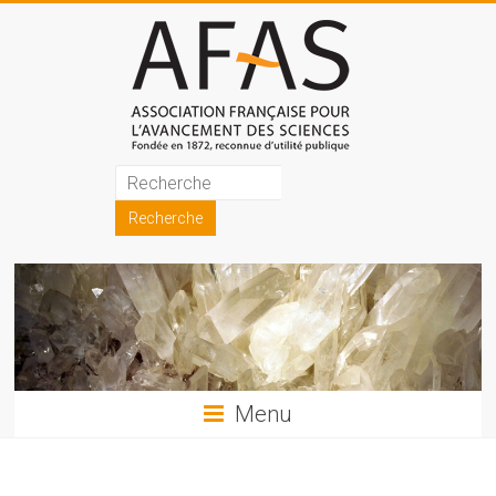
Skip
to
content
Association
française
pour
l'avancement
des
sciences
Menu
(AFAS)
Promouvoir