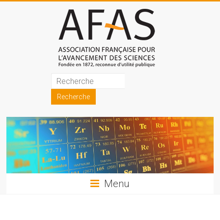
Skip
to
content
Association
française
pour
l'avancement
des
sciences
Menu
(AFAS)
Promouvoir