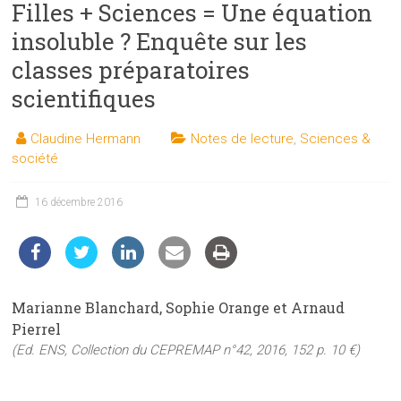
Filles + Sciences = Une équation
les
sciences
insoluble ? Enquête sur les
et
classes préparatoires
les
scientifiques
techniques
auprès
Claudine Hermann
Notes de lecture
,
Sciences &
du
société
public
16 décembre 2016
Marianne Blanchard, Sophie Orange et Arnaud
Pierrel
(Ed. ENS, Collection du CEPREMAP n°42, 2016, 152 p. 10 €)