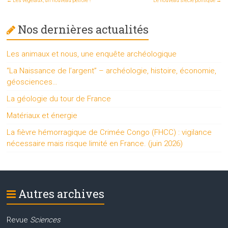
←
Les végétaux, un nouveau pétrole ?
Le nouveau siècle politique
→
Nos dernières actualités
Les animaux et nous, une enquête archéologique
“La Naissance de l’argent” – archéologie, histoire, économie,
géosciences…
La géologie du tour de France
Matériaux et énergie
La fièvre hémorragique de Crimée Congo (FHCC) : vigilance
nécessaire mais risque limité en France. (juin 2026)
Autres archives
Revue
Sciences