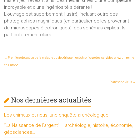
mis en jeu, révélant ainsi des mécanismes d’une complexité
incroyable et d’une ingéniosité sidérante !
L’ouvrage est superbement illustré, incluant outre des
photographies magnifiques (en particulier celles provenant
de microscopes électroniques), des schémas explicatifs
particulièrement clairs.
←
Première détection de la maladie du dépérissement chronique des cervidés chez un renne
en Europe
Planète de virus
→
Nos dernières actualités
Les animaux et nous, une enquête archéologique
“La Naissance de l’argent” – archéologie, histoire, économie,
géosciences…