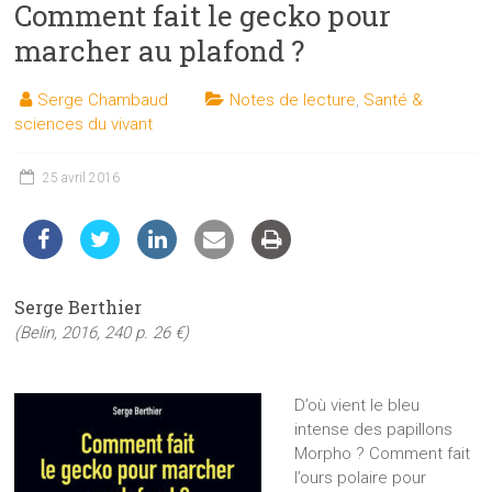
Comment fait le gecko pour
les
sciences
marcher au plafond ?
et
les
Serge Chambaud
Notes de lecture
,
Santé &
techniques
sciences du vivant
auprès
du
25 avril 2016
public
Serge Berthier
(Belin, 2016, 240 p. 26 €)
D’où vient le bleu
intense des papillons
Morpho ? Comment fait
l’ours polaire pour