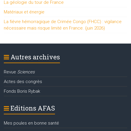
La géologie du tour de France
Matériaux et énergie
La fièvre hémorragique de Crimée Congo (FHCC) : vigilance
nécessaire mais risque limité en France. (juin 2026)
Autres archives
Revue
Sciences
Actes des congrès
Fonds Boris Rybak
Editions AFAS
Mes poules en bonne santé