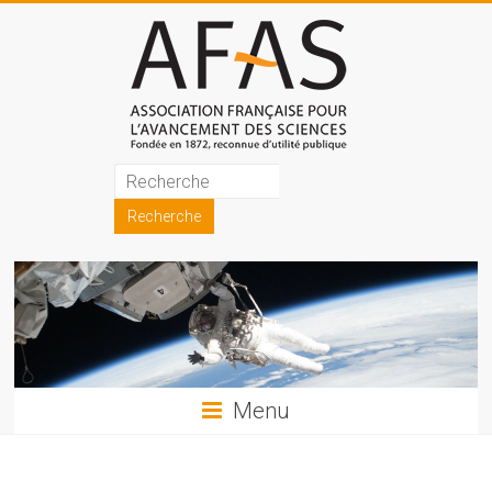
Skip
to
content
Association
française
pour
l'avancement
des
sciences
Menu
(AFAS)
Promouvoir