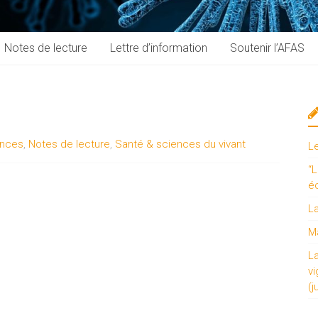
Notes de lecture
Lettre d’information
Soutenir l’AFAS
ences
,
Notes de lecture
,
Santé & sciences du vivant
L
“L
é
L
Ma
L
vi
(j