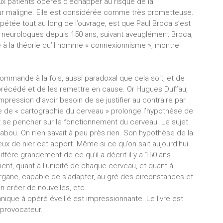
x patients opérés d’échapper au risque de la
ur maligne. Elle est considérée comme très prometteuse.
 répétée tout au long de l’ouvrage, est que Paul Broca s’est
s neurologues depuis 150 ans, suivant aveuglément Broca,
ce à la théorie qu’il nomme « connexionnisme », montre
mmande à la fois, aussi paradoxal que cela soit, et de
précédé et de les remettre en cause. Or Hugues Duffau,
mpression d’avoir besoin de se justifier au contraire par
e de « cartographie du cerveau » prolonge l’hypothèse de
ut se pencher sur le fonctionnement du cerveau. Le sujet
abou. On n’en savait à peu près rien. Son hypothèse de la
rieux de nier cet apport. Même si ce qu’on sait aujourd’hui
fère grandement de ce qu’il a décrit il y a 150 ans.
nt, quant à l’unicité de chaque cerveau, et quant à
e organe, capable de s’adapter, au gré des circonstances et
n créer de nouvelles, etc.
hnique à opéré éveillé est impressionnante. Le livre est
 provocateur.