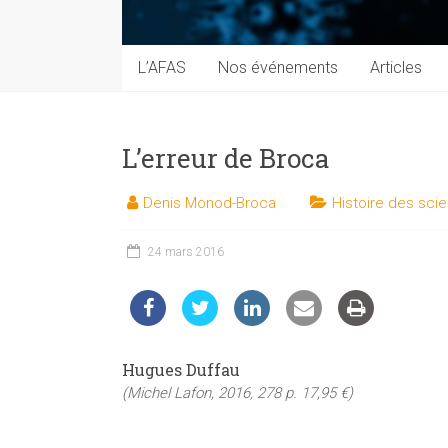
techniques
auprès
du
L’AFAS
Nos événements
Articles
public
L’erreur de Broca
Denis Monod-Broca
Histoire des sci
24 mars 2016
Hugues Duffau
(Michel Lafon, 2016, 278 p. 17,95 €)