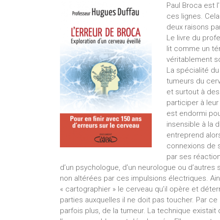
Paul Broca est l’
ces lignes. Cela
deux raisons par
Le livre du pro
lit comme un t
véritablement sc
La spécialité du
tumeurs du cerv
et surtout à des 
participer à leu
est endormi pour
insensible à la d
entreprend alors
connexions de so
par ses réaction
d’un psychologue, d’un neurologue ou d’autres s
non altérées par ces impulsions électriques. Ainsi
« cartographier » le cerveau qu’il opère et déterm
parties auxquelles il ne doit pas toucher. Par c
parfois plus, de la tumeur. La technique existai