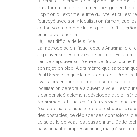
l’a remarquablement développée. Elle permet au
transformation de leur tumeur bénigne en tume
L’opinion qu’exprime le titre du livre, et qui est
fourvoyé avec son « localisationnisme », que le
se fourvoient comme lui, et que lui Duffau, grâ
enfin le vrai chemin.
Là, il est difficile de le suivre.
La méthode scientifique, depuis Anaximandre, co
s’appuyer sur les œuvres de ceux qui vous ont 
loin de s’appuyer sur l’œuvre de Broca, donne l’i
son rejet, en bloc. Alors même que sa techniqu
Paul Broca plus qu’elle ne la contredit. Broca s
avait alors encore quelque chose de sacré, de t
localisation cérébrale a ouvert la voie. Il est cu
s’est considérablement développé et bien sûr dif
Notamment, et Hugues Duffau y revient longueme
l’extraordinaire plasticité de cet extraordinair
des obstacles, de déplacer ses connexions, d’e
Le sujet, le cerveau, est passionnant. Cette tec
passionnant et impressionnant, malgré son titre