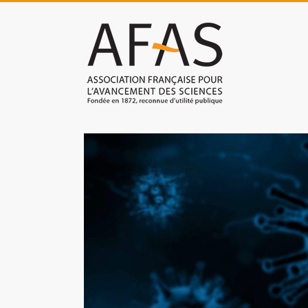
Skip
to
Association
content
française
pour
l'avancement
des
sciences
(AFAS)
Promouvoir
les
sciences
et
les