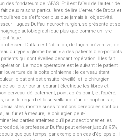
un des fondateurs de l’AFAS. Et il est l’aïeul de l’auteur de
 fait deux raisons particulières de lire L’erreur de Broca et
ticulières de s’efforcer plus que jamais à l’objectivité.
fesseur Hugues Duffau, neurochirurgien, se présente et se
émoignage autobiographique plus que comme un livre
ientifique.
 professeur Duffau est l’ablation, de façon préventive, de
eau du type « gliome bénin » à des patients bien-portants
patients qui sont éveillés pendant l’opération. Il les fait
r opération. Le mode opératoire est le suivant : le patient
 l’ouverture de la boîte crânienne ; le cerveau étant
ouleur, le patient est ensuite réveillé, et le chirurgien
 de solliciter par un courant électrique les fibres et
n cerveau, délicatement, point après point, et l’opéré,
s, sous le regard et la surveillance d’un orthophoniste,
pécialistes, montre si ses fonctions cérébrales sont ou
, au fur et à mesure, le chirurgien peut-il
iner les parties atteintes qu’il peut sectionner et les
e procédé, le professeur Duffau peut enlever jusqu’à 95%,
t depuis quelque temps, par exemple en cas d’épilepsie ; il