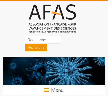
Skip
to
content
Association
française
pour
l'avancement
des
sciences
Menu
(AFAS)
Promouvoir