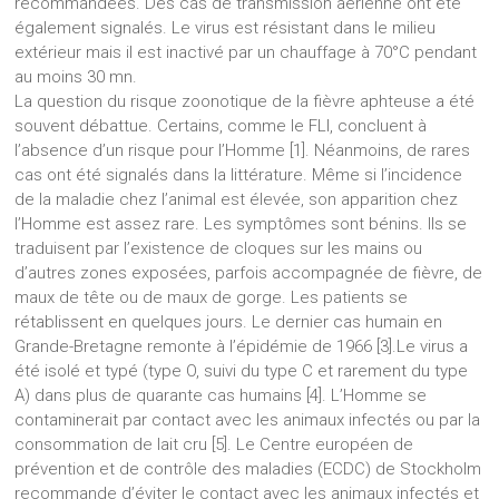
recommandées. Des cas de transmission aérienne ont été
également signalés. Le virus est résistant dans le milieu
extérieur mais il est inactivé par un chauffage à 70°C pendant
au moins 30 mn.
La question du risque zoonotique de la fièvre aphteuse a été
souvent débattue. Certains, comme le FLI, concluent à
l’absence d’un risque pour l’Homme [1]. Néanmoins, de rares
cas ont été signalés dans la littérature. Même si l’incidence
de la maladie chez l’animal est élevée, son apparition chez
l’Homme est assez rare. Les symptômes sont bénins. Ils se
traduisent par l’existence de cloques sur les mains ou
d’autres zones exposées, parfois accompagnée de fièvre, de
maux de tête ou de maux de gorge. Les patients se
rétablissent en quelques jours. Le dernier cas humain en
Grande-Bretagne remonte à l’épidémie de 1966 [3].Le virus a
été isolé et typé (type O, suivi du type C et rarement du type
A) dans plus de quarante cas humains [4]. L’Homme se
contaminerait par contact avec les animaux infectés ou par la
consommation de lait cru [5]. Le Centre européen de
prévention et de contrôle des maladies (ECDC) de Stockholm
recommande d’éviter le contact avec les animaux infectés et