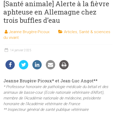
[Santé animale] Alerte à la fièvre
les
sciences
aphteuse en Allemagne chez
et
trois buffles d’eau
les
techniques
Jeanne Brugère-Picoux
Articles
,
Santé & sciences
auprès
du vivant
du
public
14 janvier 2025
Jeanne Brugère-Picoux* et Jean-Luc Angot**
* Professeur honoraire de pathologie médicale du bétail et des
animaux de basse-cour (Ecole nationale vétérinaire d’Alfort),
membre de l’Académie nationale de médecine, présidente
honoraire de l’Académie vétérinaire de France
** Inspecteur général de santé publique vétérinaire