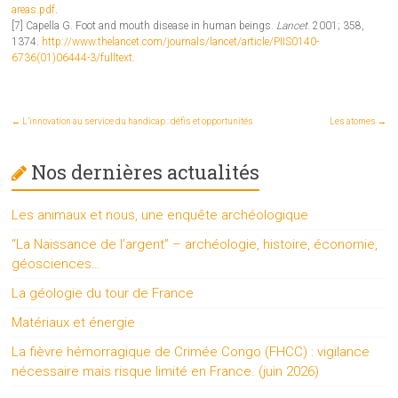
areas.pdf
.
[7] Capella G. Foot and mouth disease in human beings.
Lancet
. 2001; 358,
1374.
http://www.thelancet.com/journals/lancet/article/PIIS0140-
6736(01)06444-3/fulltext
.
←
L’innovation au service du handicap : défis et opportunités
Les atomes
→
Nos dernières actualités
Les animaux et nous, une enquête archéologique
“La Naissance de l’argent” – archéologie, histoire, économie,
géosciences…
La géologie du tour de France
Matériaux et énergie
La fièvre hémorragique de Crimée Congo (FHCC) : vigilance
nécessaire mais risque limité en France. (juin 2026)