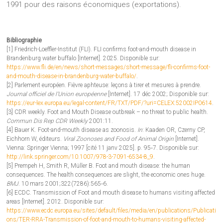
1991 pour des raisons économiques (exportations).
Bibliographie
[1] Friedrich-Loeffler-Institut (FLI). FLI confirms foot-and-mouth disease in
Brandenburg water buffalo [Internet]. 2025. Disponible sur:
https://www.fli.de/en/news/short-messages/short-message/fli-confirms-foot-
and-mouth-disease-in-brandenburg-water-buffalo/
.
[2] Parlement européen. Fièvre aphteuse: leçons à tirer et mesures à prendre.
Journal officiel de l’Union européenne
[Internet]. 17 déc 2002; Disponible sur:
https://eur-lex.europa.eu/legal-content/FR/TXT/PDF/?uri=CELEX:52002IP0614
.
[3] CDR weekly. Foot and Mouth Disease outbreak – no threat to public health.
Commun Dis Rep CDR Weekly
2001:11.
[4] Bauer K. Foot-and-mouth disease as zoonosis.
In
: Kaaden OR, Czerny CP,
Eichhorn W, éditeurs.
Viral Zoonoses and Food of Animal Origin
[Internet].
Vienna: Springer Vienna; 1997 [cité 11 janv 2025]. p. 95‑7. Disponible sur:
http://link.springer.com/10.1007/978-3-7091-6534-8_9
.
[5] Prempeh H, Smith R, Müller B. Foot and mouth disease: the human
consequences. The health consequences are slight, the economic ones huge.
BMJ
. 10 mars 2001;322(7286):565‑6.
[6] ECDC. Transmission of Foot and mouth disease to humans visiting affected
areas [Internet]. 2012. Disponible sur:
https://www.ecdc.europa.eu/sites/default/files/media/en/publications/Publicati
ons/TER-RRA-Transmission-of-foot-and-mouth-to-humans-visiting-affected-