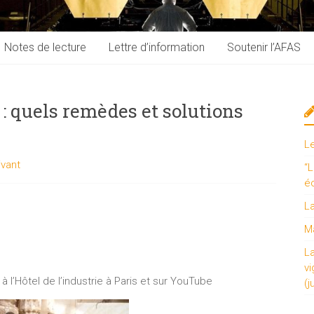
Notes de lecture
Lettre d’information
Soutenir l’AFAS
 : quels remèdes et solutions
L
ivant
“L
é
L
Ma
L
vi
 l’Hôtel de l’industrie à Paris et sur YouTube
(j