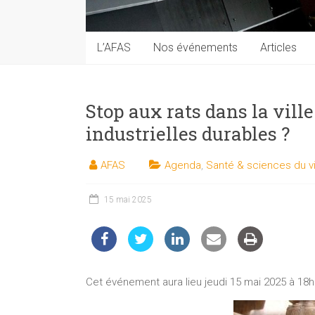
techniques
auprès
du
L’AFAS
Nos événements
Articles
public
Stop aux rats dans la ville
industrielles durables ?
AFAS
Agenda
,
Santé & sciences du v
15 mai 2025
Cet événement aura lieu jeudi 15 mai 2025 à 18h à