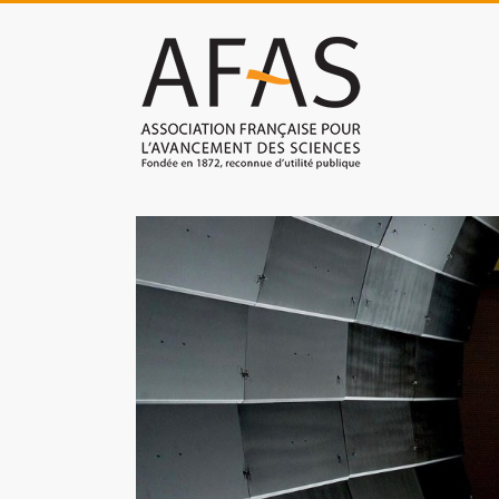
Skip
to
Association
content
française
pour
l'avancement
des
sciences
(AFAS)
Promouvoir
les
sciences
et
les