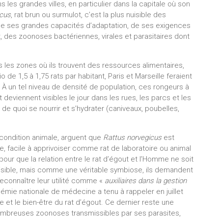
s les grandes villes, en particulier dans la capitale où son
icus
, rat brun ou surmulot, c’est la plus nuisible des
 ses grandes capacités d’adaptation, de ses exigences
ut, des zoonoses bactériennes, virales et parasitaires dont
ns les zones où ils trouvent des ressources alimentaires,
o de 1,5 à 1,75 rats par habitant, Paris et Marseille feraient
. À un tel niveau de densité de population, ces rongeurs à
deviennent visibles le jour dans les rues, les parcs et les
r de quoi se nourrir et s’hydrater (caniveaux, poubelles,
condition animale, arguent que
Rattus norvegicus
est
e, facile à apprivoiser comme rat de laboratoire ou animal
our que la relation entre le rat d’égout et l’Homme ne soit
ible, mais comme une véritable symbiose, ils demandent
reconnaître leur utilité comme «
auxiliaires dans la gestion
mie nationale de médecine a tenu à rappeler en juillet
que et le bien-être du rat d’égout. Ce dernier reste une
mbreuses zoonoses transmissibles par ses parasites,