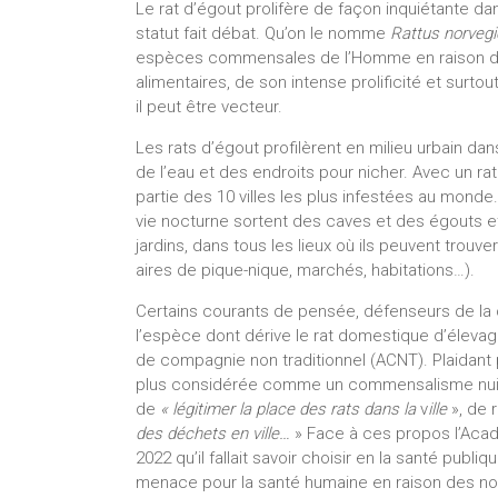
Le rat d’égout prolifère de façon inquiétante dan
statut fait débat. Qu’on le nomme
Rattus norveg
espèces commensales de l’Homme en raison de
alimentaires, de son intense prolificité et surto
il peut être vecteur.
Les rats d’égout profilèrent en milieu urbain da
de l’eau et des endroits pour nicher. Avec un rati
partie des 10 villes les plus infestées au monde
vie nocturne sortent des caves et des égouts et 
jardins, dans tous les lieux où ils peuvent trouve
aires de pique-nique, marchés, habitations…).
Certains courants de pensée, défenseurs de la 
l’espèce dont dérive le rat domestique d’élevag
de compagnie non traditionnel (ACNT). Plaidant p
plus considérée comme un commensalisme nuis
de
« légitimer la place des rats dans la
v
ille
», de 
des déchets en ville…
» Face à ces propos l’Acadé
2022 qu’il fallait savoir choisir en la santé publi
menace pour la santé humaine en raison des no