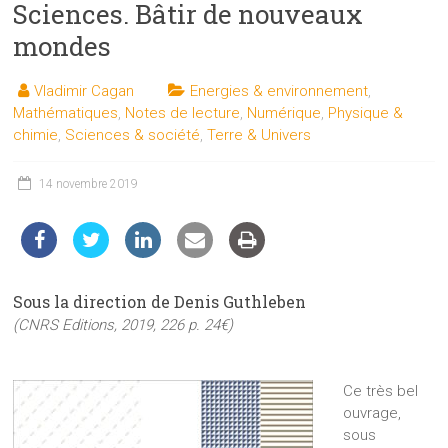
Sciences. Bâtir de nouveaux
les
sciences
mondes
et
les
Vladimir Cagan
Energies & environnement
,
techniques
Mathématiques
,
Notes de lecture
,
Numérique
,
Physique &
auprès
chimie
,
Sciences & société
,
Terre & Univers
du
public
14 novembre 2019
Sous la direction de Denis Guthleben
(CNRS Editions, 2019, 226 p. 24€)
Ce très bel
ouvrage,
sous