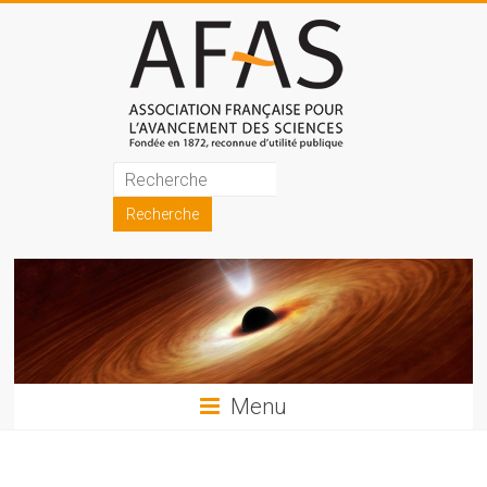
Skip
to
content
Association
française
pour
l'avancement
des
sciences
Menu
(AFAS)
Promouvoir