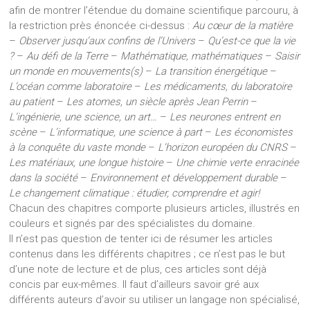
afin de montrer l’étendue du domaine scientifique parcouru, à
la restriction près énoncée ci-dessus :
Au cœur de la matière
–
Observer jusqu’aux confins de l’Univers
–
Qu’est-ce que la vie
?
–
Au défi de la Terre
–
Mathématique, mathématiques
–
Saisir
un monde en mouvements(s)
–
La transition énergétique
–
L’océan comme laboratoire
–
Les médicaments, du laboratoire
au patient
–
Les atomes, un siècle après Jean Perrin
–
L’ingénierie, une science, un art…
–
Les neurones entrent en
scène
–
L’informatique, une science à part
–
Les économistes
à la conquête du vaste monde
–
L’horizon européen du CNRS
–
Les matériaux, une longue histoire
–
Une chimie verte enracinée
dans la société
–
Environnement et développement durable
–
Le changement climatique : étudier, comprendre et agir!
Chacun des chapitres comporte plusieurs articles, illustrés en
couleurs et signés par des spécialistes du domaine.
Il n’est pas question de tenter ici de résumer les articles
contenus dans les différents chapitres ; ce n’est pas le but
d’une note de lecture et de plus, ces articles sont déjà
concis par eux-mêmes. Il faut d’ailleurs savoir gré aux
différents auteurs d’avoir su utiliser un langage non spécialisé,