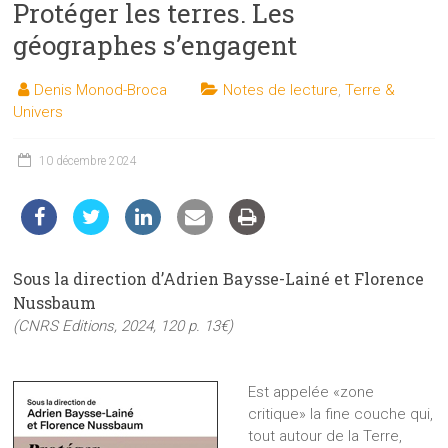
Protéger les terres. Les
les
sciences
géographes s’engagent
et
les
Denis Monod-Broca
Notes de lecture
,
Terre &
techniques
Univers
auprès
du
10 décembre 2024
public
Sous la direction d’Adrien Baysse-Lainé et Florence
Nussbaum
(CNRS Editions, 2024, 120 p. 13€)
Est appelée «zone
critique» la fine couche qui,
tout autour de la Terre,