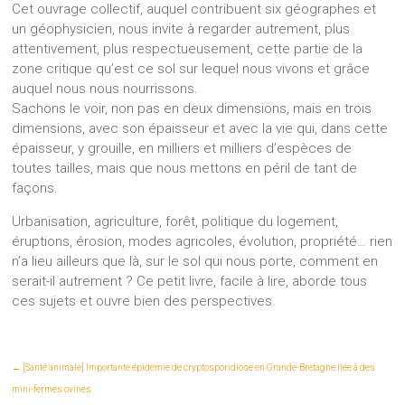
Cet ouvrage collectif, auquel contribuent six géographes et
un géophysicien, nous invite à regarder autrement, plus
attentivement, plus respectueusement, cette partie de la
zone critique qu’est ce sol sur lequel nous vivons et grâce
auquel nous nous nourrissons.
Sachons le voir, non pas en deux dimensions, mais en trois
dimensions, avec son épaisseur et avec la vie qui, dans cette
épaisseur, y grouille, en milliers et milliers d’espèces de
toutes tailles, mais que nous mettons en péril de tant de
façons.
Urbanisation, agriculture, forêt, politique du logement,
éruptions, érosion, modes agricoles, évolution, propriété… rien
n’a lieu ailleurs que là, sur le sol qui nous porte, comment en
serait-il autrement ? Ce petit livre, facile à lire, aborde tous
ces sujets et ouvre bien des perspectives.
←
[Santé animale] Importante épidémie de cryptosporidiose en Grande-Bretagne liée à des
mini-fermes ovines