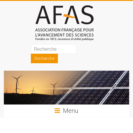
Skip
to
content
Association
française
pour
l'avancement
des
sciences
Menu
(AFAS)
Promouvoir