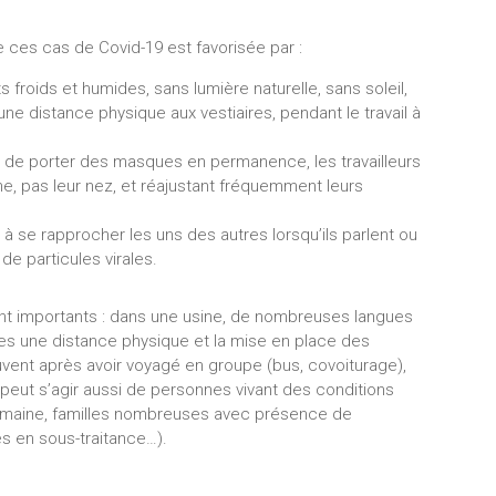
 ces cas de Covid-19 est favorisée par :
 froids et humides, sans lumière naturelle, sans soleil,
une distance physique aux vestiaires, pendant le travail à
és de porter des masques en permanence, les travailleurs
e, pas leur nez, et réajustant fréquemment leurs
urs à se rapprocher les uns des autres lorsqu’ils parlent ou
de particules virales.
t importants : dans une usine, de nombreuses langues
iles une distance physique et la mise en place des
uvent après avoir voyagé en groupe (bus, covoiturage),
il peut s’agir aussi de personnes vivant des conditions
umaine, familles nombreuses avec présence de
s en sous-traitance…).