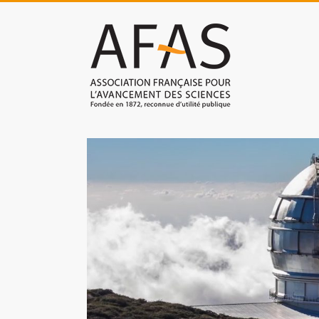
Skip
to
Association
content
française
pour
l'avancement
des
sciences
(AFAS)
Promouvoir
les
sciences
et
les