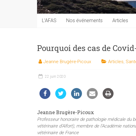
techniques
auprès
du
L’AFAS
Nos événements
Articles
public
Pourquoi des cas de Covid-
Jeanne Brugère-Picoux
Articles
,
Sant
22 juin 2020
Jeanne Brugère-Picoux
Professeur honoraire de pathologie médicale du b
vétérinaire d’Alfort), membre de l’Académie natio
vétérinaire de France