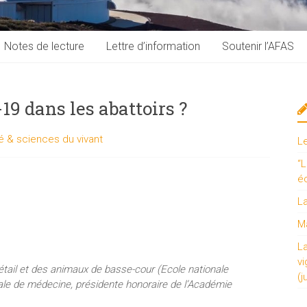
Notes de lecture
Lettre d’information
Soutenir l’AFAS
19 dans les abattoirs ?
é & sciences du vivant
L
“L
é
L
Ma
L
vi
étail et des animaux de basse-cour (Ecole nationale
(j
nale de médecine, présidente honoraire de l’Académie