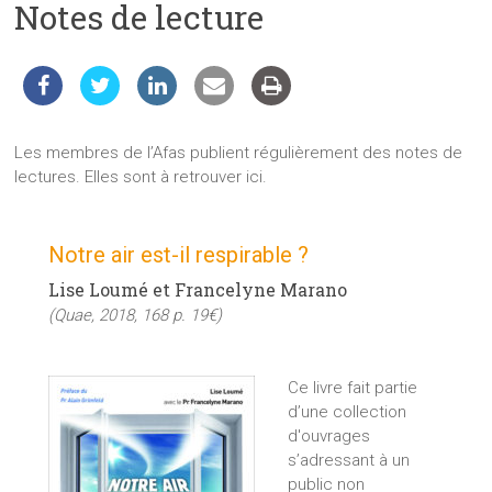
Notes de lecture
les
sciences
et
les
techniques
auprès
Les membres de l’Afas publient régulièrement des notes de
du
lectures. Elles sont à retrouver ici.
public
Notre air est-il respirable ?
Lise Loumé et Francelyne Marano
(Quae, 2018, 168 p. 19€)
Ce livre fait partie
d’une collection
d'ouvrages
s’adressant à un
public non