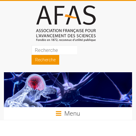
Skip
to
content
Association
française
pour
l'avancement
des
sciences
Menu
(AFAS)
Promouvoir