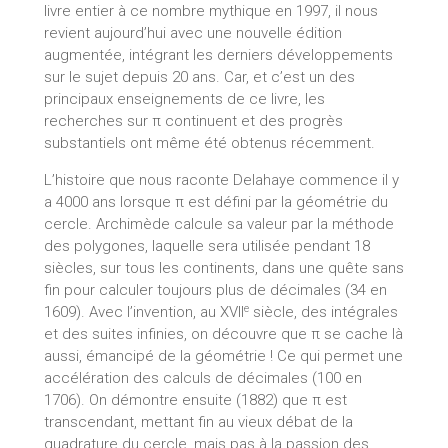
livre entier à ce nombre mythique en 1997, il nous
revient aujourd’hui avec une nouvelle édition
augmentée, intégrant les derniers développements
sur le sujet depuis 20 ans. Car, et c’est un des
principaux enseignements de ce livre, les
recherches sur π continuent et des progrès
substantiels ont même été obtenus récemment.
L’histoire que nous raconte Delahaye commence il y
a 4000 ans lorsque π est défini par la géométrie du
cercle. Archimède calcule sa valeur par la méthode
des polygones, laquelle sera utilisée pendant 18
siècles, sur tous les continents, dans une quête sans
fin pour calculer toujours plus de décimales (34 en
e
1609). Avec l’invention, au XVII
siècle, des intégrales
et des suites infinies, on découvre que π se cache là
aussi, émancipé de la géométrie ! Ce qui permet une
accélération des calculs de décimales (100 en
1706). On démontre ensuite (1882) que π est
transcendant, mettant fin au vieux débat de la
quadrature du cercle, mais pas à la passion des