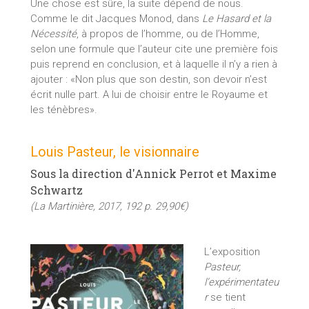
Une chose est sûre, la suite dépend de nous.
Comme le dit Jacques Monod, dans
Le Hasard et la
Nécessité
, à propos de l’homme, ou de l’Homme,
selon une formule que l’auteur cite une première fois
puis reprend en conclusion, et à laquelle il n’y a rien à
ajouter : «Non plus que son destin, son devoir n’est
écrit nulle part. A lui de choisir entre le Royaume et
les ténèbres».
Louis Pasteur, le visionnaire
Sous la direction d'Annick Perrot et Maxime
Schwartz
(La Martinière, 2017, 192 p. 29,90€)
L’exposition
Pasteur,
l’expérimentateu
r
se tient