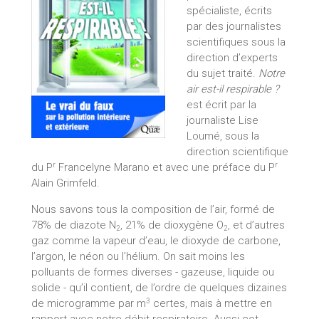
spécialiste, écrits
par des journalistes
scientifiques sous la
direction d’experts
du sujet traité.
Notre
air est-il respirable ?
est écrit par la
journaliste Lise
Loumé, sous la
direction scientifique
r
r
du P
Francelyne Marano et avec une préface du P
Alain Grimfeld.
Nous savons tous la composition de l’air, formé de
78% de diazote N
, 21% de dioxygène O
, et d’autres
2
2
gaz comme la vapeur d’eau, le dioxyde de carbone,
l’argon, le néon ou l’hélium. On sait moins les
polluants de formes diverses - gazeuse, liquide ou
solide - qu’il contient, de l’ordre de quelques dizaines
3
de microgramme par m
certes, mais à mettre en
rapport avec notre débit respiratoire. Aussi cet