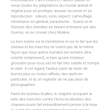
revue toutes les adaptations du monde animal et
végétal pour se protéger, assurer sa survie et sa
reproduction : odeurs, sons, aspect, camouflage,
mimétisme en général, parasitisme… Quand on lit
l’histoire des chenilles se faisant entretenir par des
fourmis, on se croirait chez Molière.
Le livre insiste sur le mimétisme et sur le fait que les
oiseaux et les insectes ne voient pas de la même
façon que nous autres humains (en lumière ultra-
violette notamment), si bien qu’une imitation
grossière pour nous est en fait très subtile et trompe
la cible. A cet égard, l’auteur parle de tests de
leurres plus ou moins raffinés, des œufs en
particulier, et là, on regrette de ne pas avoir de
photographies.
Parmi les bonnes feuilles, le chapitre évoquant la
lutte des insectes contre l’écho-localisation des
chauves-souris fait irrésistiblement penser à la mise
au point des radars pendant la Seconde guerre