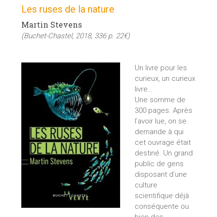
Les ruses de la nature
Martin Stevens
(Buchet-Chastel, 2018, 336 p. 22€)
Un livre pour les
curieux, un curieux
livre…
Une somme de
300 pages. Après
l’avoir lue, on se
demande à qui
cet ouvrage était
destiné. Un grand
public de gens
disposant d’une
culture
scientifique déjà
conséquente ou
bien des