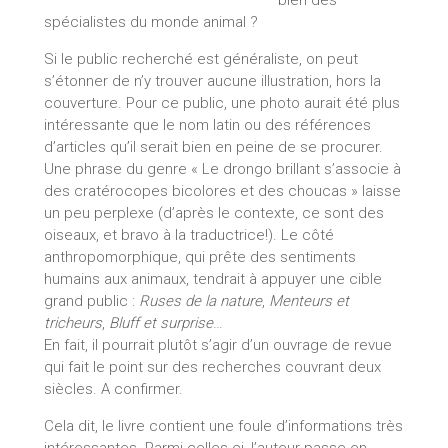
spécialistes du monde animal ?
Si le public recherché est généraliste, on peut
s’étonner de n’y trouver aucune illustration, hors la
couverture. Pour ce public, une photo aurait été plus
intéressante que le nom latin ou des références
d’articles qu’il serait bien en peine de se procurer.
Une phrase du genre « Le drongo brillant s’associe à
des cratérocopes bicolores et des choucas » laisse
un peu perplexe (d’après le contexte, ce sont des
oiseaux, et bravo à la traductrice!). Le côté
anthropomorphique, qui prête des sentiments
humains aux animaux, tendrait à appuyer une cible
grand public :
Ruses de la nature
,
Menteurs et
tricheurs
,
Bluff et surprise
…
En fait, il pourrait plutôt s’agir d’un ouvrage de revue
qui fait le point sur des recherches couvrant deux
siècles. A confirmer.
Cela dit, le livre contient une foule d’informations très
intéressantes. Parmi celles-ci, l’auteur passe en