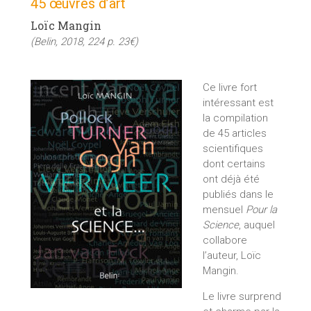
45 œuvres d’art
Loïc Mangin
(Belin, 2018, 224 p. 23€)
Ce livre fort
intéressant est
la compilation
de 45 articles
scientifiques
dont certains
ont déjà été
publiés dans le
mensuel
Pour la
Science
, auquel
collabore
l’auteur, Loïc
Mangin.
Le livre surprend