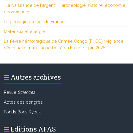
“La Naissance de l’argent” – archéologie, histoire, économie,
géosciences…
La géologie du tour de France
Matériaux et énergie
La fièvre hémorragique de Crimée Congo (FHCC) : vigilance
nécessaire mais risque limité en France. (juin 2026)
Autres archives
Revue
Sciences
Actes des congrès
Fonds Boris Rybak
Editions AFAS