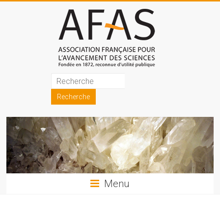
Skip
to
content
Association
française
pour
l'avancement
des
sciences
Menu
(AFAS)
Promouvoir