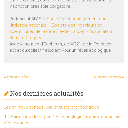
Entrée gratuite, dans la limite des places disponibles.
Inscription préalable obligatoire.
Partenariat AFAS –
Société d’encouragement pour
l’industrie nationale
–
Société des ingénieurs et
scientifiques de France (Ile-de-France)
–
Association
Bernard Gregory
Avec le soutien d’EcoLearn, de MR21, de la Fondation
e5t et du collectif étudiant Pour un réveil écologique
←
Etonnants infinis
Missions astéroïdes
→
Nos dernières actualités
Les animaux et nous, une enquête archéologique
“La Naissance de l’argent” – archéologie, histoire, économie,
géosciences…