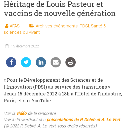
Héritage de Louis Pasteur et
les
sciences
vaccins de nouvelle génération
et
les
AFAS
Archives événements
,
PDSI
,
Santé &
techniques
sciences du vivant
auprès
du
15 décembre 2022
public
« Pour le Développement des Sciences et de
l’Innovation (PDSI) au service des transitions »
Jeudi 15 décembre 2022 à 18h à l’Hôtel de l’industrie,
Paris, et sur YouTube
Voir la
vidéo
de la rencontre
Voir le PowerPoint des
présentations de P. Debré et A. Le Vert
(© 2022 P. Debré, A. Le Vert, tous droits réservés)