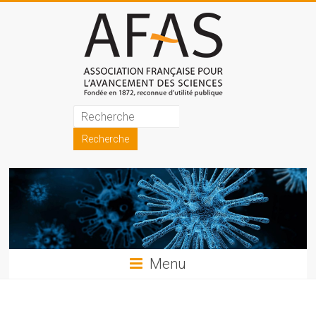
Skip
to
content
Association
française
pour
l'avancement
des
sciences
Menu
(AFAS)
Promouvoir