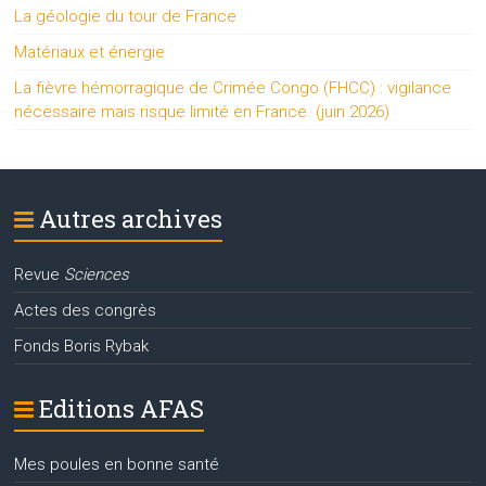
La géologie du tour de France
Matériaux et énergie
La fièvre hémorragique de Crimée Congo (FHCC) : vigilance
nécessaire mais risque limité en France. (juin 2026)
Autres archives
Revue
Sciences
Actes des congrès
Fonds Boris Rybak
Editions AFAS
Mes poules en bonne santé