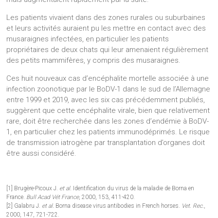
Les patients vivaient dans des zones rurales ou suburbaines
et leurs activités auraient pu les mettre en contact avec des
musaraignes infectées, en particulier les patients
propriétaires de deux chats qui leur amenaient régulièrement
des petits mammifères, y compris des musaraignes.
Ces huit nouveaux cas d’encéphalite mortelle associée à une
infection zoonotique par le BoDV-1 dans le sud de l’Allemagne
entre 1999 et 2019, avec les six cas précédemment publiés,
suggèrent que cette encéphalite virale, bien que relativement
rare, doit être recherchée dans les zones d’endémie à BoDV-
1, en particulier chez les patients immunodéprimés. Le risque
de transmission iatrogène par transplantation d’organes doit
être aussi considéré.
[1] Brugère-Picoux J.
et al.
Identification du virus de la maladie de Borna en
France.
Bull Acad Vét France
, 2000, 153, 411-420.
[2] Galabru J.
et al.
Borna disease virus antibodies in French horses.
Vet. Rec.
,
2000, 147, 721-722.