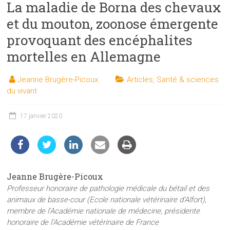
La maladie de Borna des chevaux
les
sciences
et du mouton, zoonose émergente
et
provoquant des encéphalites
les
mortelles en Allemagne
techniques
auprès
Jeanne Brugère-Picoux
Articles
,
Santé & sciences
du
du vivant
public
17 janvier 2020
Jeanne Brugère-Picoux
Professeur honoraire de pathologie médicale du bétail et des
animaux de basse-cour (Ecole nationale vétérinaire d’Alfort),
membre de l’Académie nationale de médecine, présidente
honoraire de l’Académie vétérinaire de France