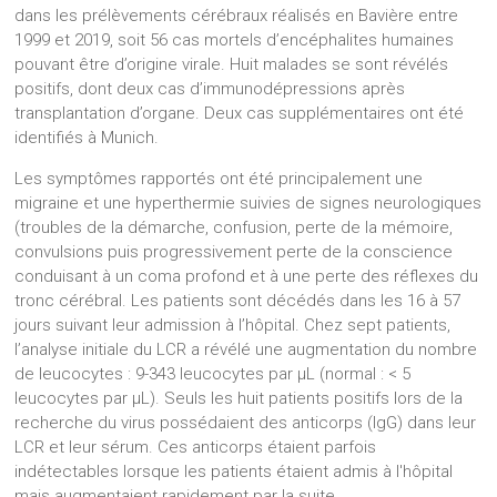
dans les prélèvements cérébraux réalisés en Bavière entre
1999 et 2019, soit 56 cas mortels d’encéphalites humaines
pouvant être d’origine virale. Huit malades se sont révélés
positifs, dont deux cas d’immunodépressions après
transplantation d’organe. Deux cas supplémentaires ont été
identifiés à Munich.
Les symptômes rapportés ont été principalement une
migraine et une hyperthermie suivies de signes neurologiques
(troubles de la démarche, confusion, perte de la mémoire,
convulsions puis progressivement perte de la conscience
conduisant à un coma profond et à une perte des réflexes du
tronc cérébral. Les patients sont décédés dans les 16 à 57
jours suivant leur admission à l’hôpital. Chez sept patients,
l’analyse initiale du LCR a révélé une augmentation du nombre
de leucocytes : 9-343 leucocytes par μL (normal : < 5
leucocytes par μL). Seuls les huit patients positifs lors de la
recherche du virus possédaient des anticorps (IgG) dans leur
LCR et leur sérum. Ces anticorps étaient parfois
indétectables lorsque les patients étaient admis à l'hôpital
mais augmentaient rapidement par la suite.