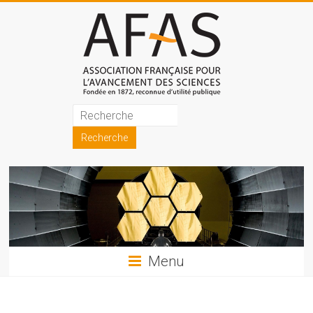
Skip
to
content
Association
française
pour
l'avancement
des
sciences
Menu
(AFAS)
Promouvoir