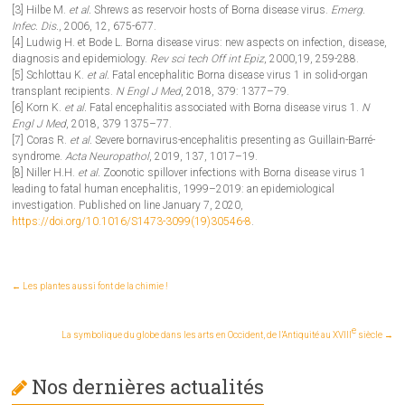
[3] Hilbe M.
et al.
Shrews as reservoir hosts of Borna disease virus.
Emerg.
Infec. Dis.
, 2006, 12, 675-677.
[4] Ludwig H. et Bode L. Borna disease virus: new aspects on infection, disease,
diagnosis and epidemiology.
Rev sci tech Off int Epiz
, 2000,19, 259-288.
[5] Schlottau K.
et al.
Fatal encephalitic Borna disease virus 1 in solid-organ
transplant recipients.
N Engl J Med
, 2018, 379: 1377–79.
[6] Korn K.
et al.
Fatal encephalitis associated with Borna disease virus 1.
N
Engl J Med
, 2018, 379 1375–77.
[7] Coras R.
et al.
Severe bornavirus-encephalitis presenting as Guillain-Barré-
syndrome.
Acta Neuropathol
, 2019, 137, 1017–19.
[8] Niller H.H.
et al.
Zoonotic spillover infections with Borna disease virus 1
leading to fatal human encephalitis, 1999–2019: an epidemiological
investigation. Published on line January 7, 2020,
https://doi.org/10.1016/S1473-3099(19)30546-8
.
←
Les plantes aussi font de la chimie !
e
La symbolique du globe dans les arts en Occident, de l’Antiquité au XVIII
siècle
→
Nos dernières actualités