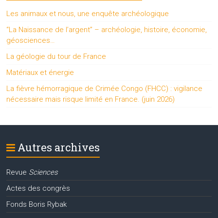
Les animaux et nous, une enquête archéologique
“La Naissance de l’argent” – archéologie, histoire, économie,
géosciences…
La géologie du tour de France
Matériaux et énergie
La fièvre hémorragique de Crimée Congo (FHCC) : vigilance
nécessaire mais risque limité en France. (juin 2026)
Autres archives
Revue
Sciences
Actes des congrès
Fonds Boris Rybak