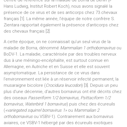
centre de référence sur la maladie de Borna de Berlin (P
Hans Ludwig, Institut Robert Koch), nous avons signalé la
présence de ce virus et de ses anticorps chez 73 chevaux
français [1]. La même année, l’équipe de notre confrère S.
Zientara rapportait également la présence d’anticorps chez
des chevaux français [2].
A cette époque, on ne connaissait qu’un seul virus de la
maladie de Borna, dénommé
Mammalian 1 orthobornavirus
ou
BoDV-1. La maladie, caractérisée par des troubles nerveux
dus à une méningo-encéphalite, est surtout connue en
Allemagne, en Autriche et en Suisse et elle est souvent
asymptomatique. La persistance de ce virus dans
l’environnement est liée à un réservoir infecté permanent, la
musaraigne bicolore (
Crocidura leucodon
) [3]. Depuis un peu
plus d’une décennie, d’autres bornavirus ont été décrits chez
des oiseaux
Passeriform 1/2 bornavirus
,
Psittaciform 1/2
bornavirus
,
Waterbird 1 bornavirus
) puis chez des écureuils
(
«variegated squirrel bornavirus 1»
ou
Mammalian 2
orthobornavirus
ou VSBV-1). Contrairement aux bornavirus
aviaires, ce VSBV-1 hébergé par des écureuils exotiques