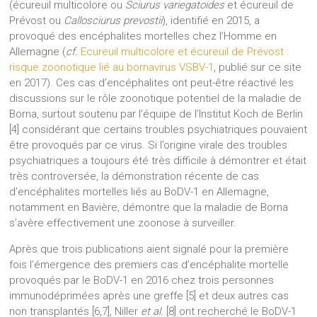
(écureuil multicolore ou
Sciurus variegatoides
et écureuil de
Prévost ou
Callosciurus prevostii
), identifié en 2015, a
provoqué des encéphalites mortelles chez l’Homme en
Allemagne (
cf.
Ecureuil multicolore et écureuil de Prévost :
risque zoonotique lié au bornavirus VSBV-1
, publié sur ce site
en 2017). Ces cas d’encéphalites ont peut-être réactivé les
discussions sur le rôle zoonotique potentiel de la maladie de
Borna, surtout soutenu par l’équipe de l’Institut Koch de Berlin
[4] considérant que certains troubles psychiatriques pouvaient
être provoqués par ce virus. Si l’origine virale des troubles
psychiatriques a toujours été très difficile à démontrer et était
très controversée, la démonstration récente de cas
d’encéphalites mortelles liés au BoDV-1 en Allemagne,
notamment en Bavière, démontre que la maladie de Borna
s’avère effectivement une zoonose à surveiller.
Après que trois publications aient signalé pour la première
fois l’émergence des premiers cas d’encéphalite mortelle
provoqués par le BoDV-1 en 2016 chez trois personnes
immunodéprimées après une greffe [5] et deux autres cas
non transplantés [6,7], Niller
et al.
[8] ont recherché le BoDV-1