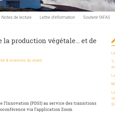
Notes de lecture
Lettre d’information
Soutenir l’AFAS
 la production végétale… et de
L
nté & sciences du vivant
“L
é
L
Ma
L
vi
 l’Innovation (PDSI) au service des transitions
(j
sioconférence via l’application Zoom