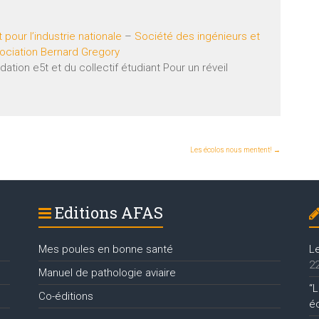
our l’industrie nationale
–
Société des ingénieurs et
ociation Bernard Gregory
tion e5t et du collectif étudiant Pour un réveil
Les écolos nous mentent!
→
Editions AFAS
Mes poules en bonne santé
L
22
Manuel de pathologie aviaire
“L
Co-éditions
é