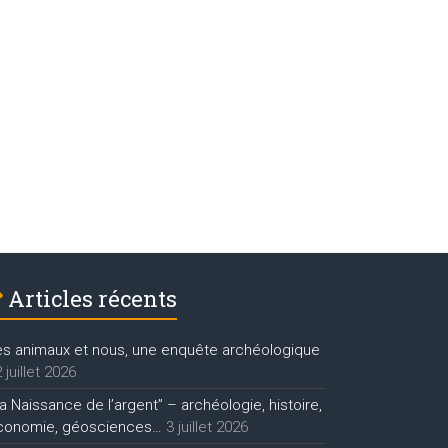
Articles récents
es animaux et nous, une enquête archéologique
 juillet 2026
a Naissance de l’argent” – archéologie, histoire,
conomie, géosciences…
3 juillet 2026