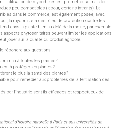
nt, l’utilisation de mycorhizes est prometteuse mais leur
ues peu compatibles (labour, certains intrants). La
ponibles dans le commerce, est également posée, avec
ut, la mycorhize a des rôles de protection contre les
étend dans la plante bien au-delà de la racine, par exemple
es aspects phytosanitaires peuvent limiter les applications
ut jouer sur la qualité du produit agricole.
de répondre aux questions :
 commun à toutes les plantes?
buent à protéger les plantes?
ltèrent le plus la santé des plantes?
able pour remédier aux problèmes de la fertilisation des
 par l’industrie sont-ils efficaces et respectueux de
onal d’histoire naturelle à Paris et aux universités de