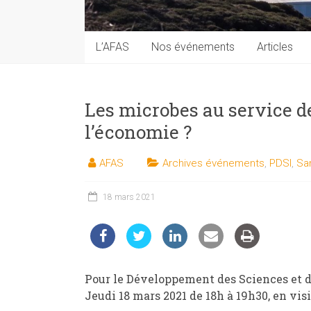
techniques
auprès
du
L’AFAS
Nos événements
Articles
public
Les microbes au service de
l’économie ?
AFAS
Archives événements
,
PDSI
,
Sa
18 mars 2021
Pour le Développement des Sciences et de
Jeudi 18 mars 2021 de 18h à 19h30, en vi