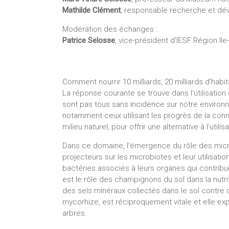
Mathilde Clément
, responsable recherche et 
Modération des échanges :
Patrice Selosse
, vice-président d’IESF Région Il
Comment nourrir 10 milliards, 20 milliards d’habi
La réponse courante se trouve dans l’utilisatio
sont pas tous sans incidence sur notre environn
notamment ceux utilisant les progrès de la con
milieu naturel, pour offrir une alternative à l’util
Dans ce domaine, l’émergence du rôle des micr
projecteurs sur les microbiotes et leur utilisat
bactéries associés à leurs organes qui contribu
est le rôle des champignons du sol dans la nutr
des sels minéraux collectés dans le sol contre 
mycorhize, est réciproquement vitale et elle exp
arbres.