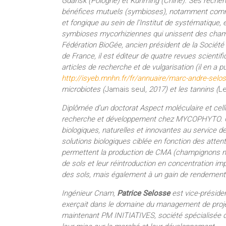
Gdansk (Pologne) et Kunming (Chine). Ses recherch
bénéfices mutuels (symbioses), notamment comme 
et fongique au sein de l’Institut de systématique, é
symbioses mycorhiziennes qui unissent des champ
Fédération BioGée, ancien président de la Sociét
de France, il est éditeur de quatre revues scientif
articles de recherche et de vulgarisation (il en a
http://isyeb.mnhn.fr/fr/annuaire/marc-andre-selo
microbiotes (
Jamais seul
, 2017) et les tannins (
Le
Diplômée d’un doctorat Aspect moléculaire et cellu
recherche et développement chez MYCOPHYTO. Cet
biologiques, naturelles et innovantes au service de
solutions biologiques ciblée en fonction des atte
permettent la production de CMA (champignons myc
de sols et leur réintroduction en concentration imp
des sols, mais également à un gain de rendement
Ingénieur Cnam,
Patrice Selosse
est vice-présiden
exerçait dans le domaine du management de projets
maintenant PM INITIATIVES, société spécialisée 