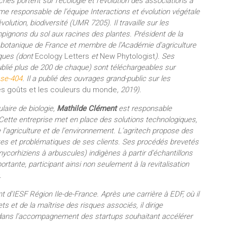
es portent sur l’écologie et l’évolution des associations à
responsable de l’équipe Interactions et évolution végétale
volution, biodiversité (UMR 7205). Il travaille sur les
ignons du sol aux racines des plantes. Président de la
é botanique de France et membre de l’Académie d’agriculture
iques (dont
Ecology Letters
et
New Phytologist
). Ses
 publié plus de 200 de chaque) sont téléchargeables sur
sse-404
. Il a publié des ouvrages grand-public sur les
s goûts et les couleurs du monde
, 2019).
laire de biologie,
Mathilde Clément
est responsable
te entreprise met en place des solutions technologiques,
 l’agriculture et de l’environnement. L’agritech propose des
ntes et problématiques de ses clients. Ses procédés brevetés
orhiziens à arbuscules) indigènes à partir d’échantillons
ortante, participant ainsi non seulement à la revitalisation
.
t d’IESF Région Ile-de-France. Après une carrière à EDF, où il
 et de la maîtrise des risques associés, il dirige
dans l’accompagnement des startups souhaitant accélérer