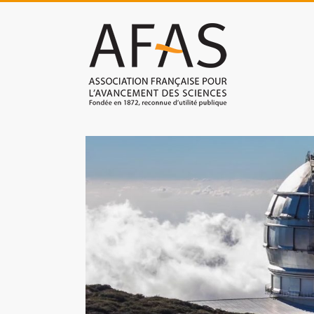
Skip
to
Association
content
française
pour
l'avancement
des
sciences
(AFAS)
Promouvoir
les
sciences
et
les