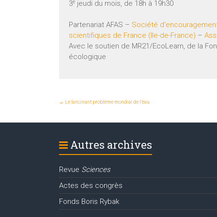
e
3
jeudi du mois, de 18h à 19h30
Partenariat AFAS –
Société d’encouragement p
scientifiques de France (Ile-de-France)
–
Ass
Avec le soutien de MR21/EcoLearn, de la Fonda
écologique
←
Le lancinant problème mondial de l’eau
Autres archives
Revue
Sciences
Actes des congrès
Fonds Boris Rybak