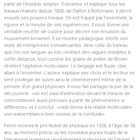
partir de l’invisible simple». Il recense et explique tous les
travaux réalisés depuis 1800, de Dalton à Boltzmann. Il décrit
ensuite ses propres travaux. On est frappé par l’inventivité, la
rigueur et la minutie de ses expériences. Il nous donne une
véritable recette de cuisine pour décrire son émulsion du
mouvement brownien. Il se montre pédagogue, étoffe son
texte de métaphores convaincantes. Ainsi celle du bateau
que l’on voit tanguer au loin, révélant des vagues invisibles à
cette distance, tout comme les grains de pollen de Brown
révèlent l’agitation moléculaire. Le langage est fluide, clair,
allant à l’essentiel. L’auteur explique ses choix et le lecteur se
sent privilégié de suivre ainsi le cheminement intime de la
pensée d’un grand physicien. Il nous fait partager la joie de la
découverte : «on est saisi d’admiration devant le miracle de
concordances aussi précises à partir de phénomènes si
différents», et il conclut : «cela donne à la réalité moléculaire
une vraisemblance bien voisine de la certitude».
Perrin recevra le prix Nobel de physique en 1926, à l’âge de 56
ans, au moment précis où les nouveaux jeunes loups de la
mécanique quantique révolutionnent la physique de l’atome. Il