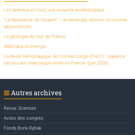
Les animaux et nous, une enquête archéologique
“La Naissance de l’argent” – archéologie, histoire, économie,
géosciences…
La géologie du tour de France
Matériaux et énergie
La fièvre hémorragique de Crimée Congo (FHCC) : vigilance
nécessaire mais risque limité en France. (juin 2026)
Autres archives
Revue
Sciences
Actes des congrès
Fonds Boris Rybak