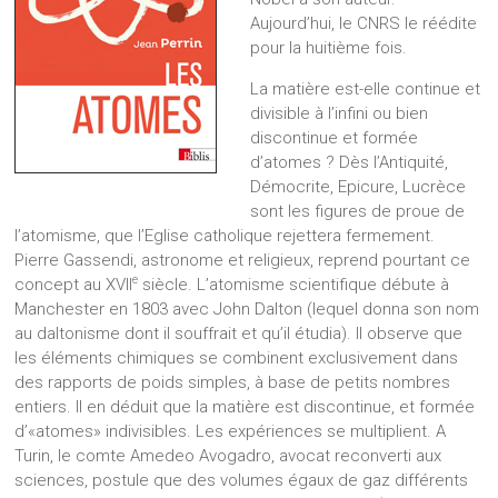
Aujourd’hui, le CNRS le réédite
pour la huitième fois.
La matière est-elle continue et
divisible à l’infini ou bien
discontinue et formée
d’atomes ? Dès l’Antiquité,
Démocrite, Epicure, Lucrèce
sont les figures de proue de
l’atomisme, que l’Eglise catholique rejettera fermement.
Pierre Gassendi, astronome et religieux, reprend pourtant ce
e
concept au XVII
siècle. L’atomisme scientifique débute à
Manchester en 1803 avec John Dalton (lequel donna son nom
au daltonisme dont il souffrait et qu’il étudia). Il observe que
les éléments chimiques se combinent exclusivement dans
des rapports de poids simples, à base de petits nombres
entiers. Il en déduit que la matière est discontinue, et formée
d’«atomes» indivisibles. Les expériences se multiplient. A
Turin, le comte Amedeo Avogadro, avocat reconverti aux
sciences, postule que des volumes égaux de gaz différents