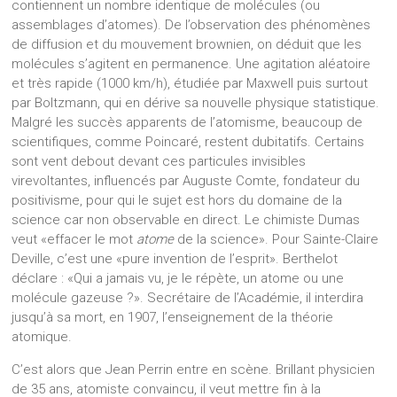
contiennent un nombre identique de molécules (ou
assemblages d’atomes). De l’observation des phénomènes
de diffusion et du mouvement brownien, on déduit que les
molécules s’agitent en permanence. Une agitation aléatoire
et très rapide (1000 km/h), étudiée par Maxwell puis surtout
par Boltzmann, qui en dérive sa nouvelle physique statistique.
Malgré les succès apparents de l’atomisme, beaucoup de
scientifiques, comme Poincaré, restent dubitatifs. Certains
sont vent debout devant ces particules invisibles
virevoltantes, influencés par Auguste Comte, fondateur du
positivisme, pour qui le sujet est hors du domaine de la
science car non observable en direct. Le chimiste Dumas
veut «effacer le mot
atome
de la science». Pour Sainte-Claire
Deville, c’est une «pure invention de l’esprit». Berthelot
déclare : «Qui a jamais vu, je le répète, un atome ou une
molécule gazeuse ?». Secrétaire de l’Académie, il interdira
jusqu’à sa mort, en 1907, l’enseignement de la théorie
atomique.
C’est alors que Jean Perrin entre en scène. Brillant physicien
de 35 ans, atomiste convaincu, il veut mettre fin à la