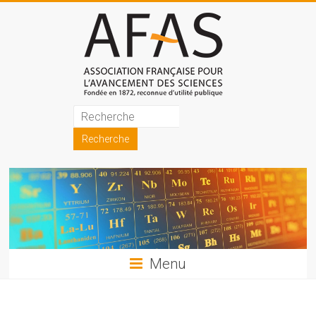
Skip
to
content
Association
française
pour
l'avancement
des
sciences
Menu
(AFAS)
Promouvoir