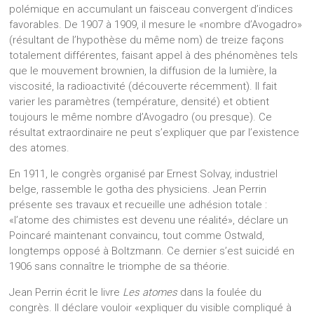
polémique en accumulant un faisceau convergent d’indices
favorables. De 1907 à 1909, il mesure le «nombre d’Avogadro»
(résultant de l’hypothèse du même nom) de treize façons
totalement différentes, faisant appel à des phénomènes tels
que le mouvement brownien, la diffusion de la lumière, la
viscosité, la radioactivité (découverte récemment). Il fait
varier les paramètres (température, densité) et obtient
toujours le même nombre d’Avogadro (ou presque). Ce
résultat extraordinaire ne peut s’expliquer que par l’existence
des atomes.
En 1911, le congrès organisé par Ernest Solvay, industriel
belge, rassemble le gotha des physiciens. Jean Perrin
présente ses travaux et recueille une adhésion totale :
«l’atome des chimistes est devenu une réalité», déclare un
Poincaré maintenant convaincu, tout comme Ostwald,
longtemps opposé à Boltzmann. Ce dernier s’est suicidé en
1906 sans connaître le triomphe de sa théorie.
Jean Perrin écrit le livre
Les atomes
dans la foulée du
congrès. Il déclare vouloir «expliquer du visible compliqué à