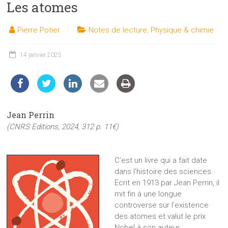
Les atomes
les
sciences
Pierre Potier
Notes de lecture
,
Physique & chimie
et
les
techniques
14 janvier 2025
auprès
du
public
Jean Perrin
(CNRS Editions, 2024, 312 p. 11€)
C’est un livre qui a fait date
dans l’histoire des sciences.
Ecrit en 1913 par Jean Perrin, il
mit fin à une longue
controverse sur l’existence
des atomes et valut le prix
Nobel à son auteur.