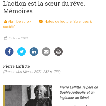
L’action est la sœur du rêve.
les
sciences
Mémoires
et
les
Alain Delacroix
Notes de lecture
,
Sciences &
techniques
société
auprès
du
27 février 2023
public
Pierre Laffitte
(Presse des Mines, 2021, 287 p. 25€)
Pierre Laffitte, le père de
Sophia Antipolis et un
ingénieur au Sénat