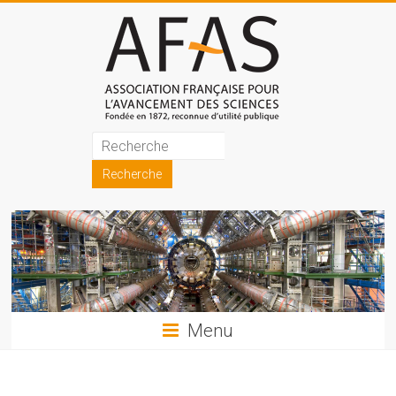
Skip
to
content
Association
française
pour
l'avancement
des
sciences
Menu
(AFAS)
Promouvoir